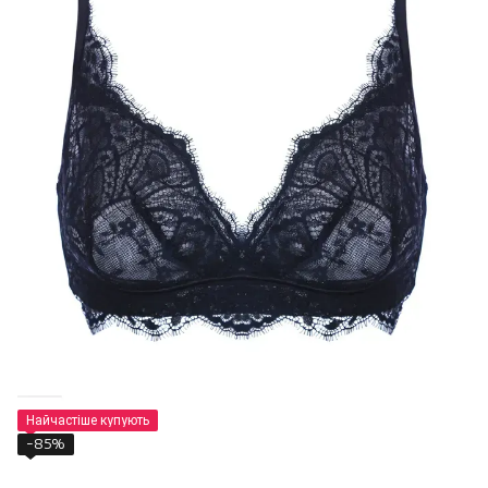
Найчастіше купують
−85%