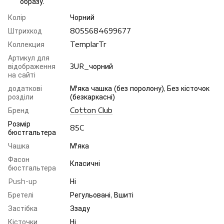
образу.
Колір
Чорний
Штрихкод
8055684699677
Коллекция
TemplarTr
Артикул для
відображення
3UR_чорний
на сайті
додаткові
М'яка чашка (без поролону), Без кісточок
розділи
(безкаркасні)
Бренд
Cotton Club
Розмір
85C
бюстгальтера
Чашка
М'яка
Фасон
Класичні
бюстгальтера
Push-up
Ні
Бретелі
Регульовані, Вшиті
Застібка
Ззаду
Кісточки
Ні