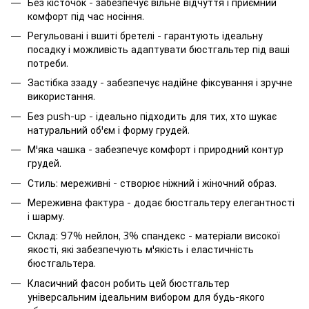
Без кісточок - забезпечує вільне відчуття і приємний
комфорт під час носіння.
Регульовані і вшиті бретелі - гарантують ідеальну
посадку і можливість адаптувати бюстгальтер під ваші
потреби.
Застібка ззаду - забезпечує надійне фіксування і зручне
використання.
Без push-up - ідеально підходить для тих, хто шукає
натуральний об'єм і форму грудей.
М'яка чашка - забезпечує комфорт і природний контур
грудей.
Стиль: мереживні - створює ніжний і жіночний образ.
Мереживна фактура - додає бюстгальтеру елегантності
і шарму.
Склад: 97% нейлон, 3% спандекс - матеріали високої
якості, які забезпечують м'якість і еластичність
бюстгальтера.
Класичний фасон робить цей бюстгальтер
універсальним ідеальним вибором для будь-якого