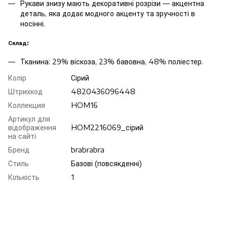
Рукави знизу мають декоративні розрізи — акцентна
деталь, яка додає модного акценту та зручності в
носінні.
Склад:
Тканина: 29% віскоза, 23% бавовна, 48% поліестер.
Колір
Сірий
Штрихкод
4820436096448
Коллекция
HOM16
Артикул для
відображення
HOM2216069_сірий
на сайті
Бренд
brabrabra
Стиль
Базові (повсякденні)
Кількість
1