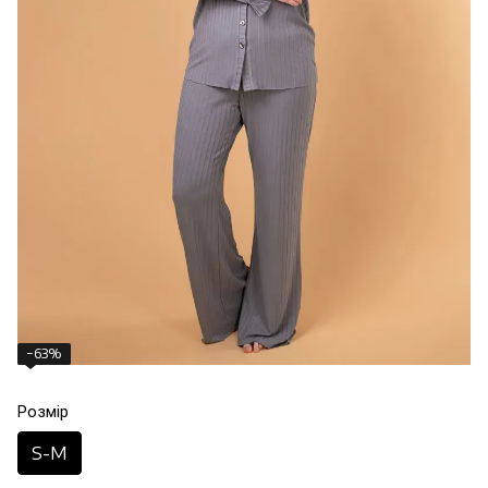
−63%
Розмір
S-M