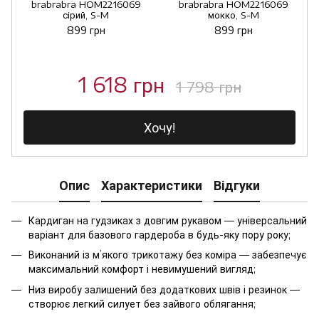
brabrabra HOM2216069
brabrabra HOM2216069
сірий, S-M
мокко, S-M
899 грн
899 грн
1 618 грн
1 798 грн
Хочу!
Опис
Характеристики
Відгуки
Кардиган на гудзиках з довгим рукавом — універсальний
варіант для базового гардероба в будь-яку пору року;
Виконаний із м’якого трикотажу без коміра — забезпечує
максимальний комфорт і невимушений вигляд;
Низ виробу залишений без додаткових швів і резинок —
створює легкий силует без зайвого облягання;