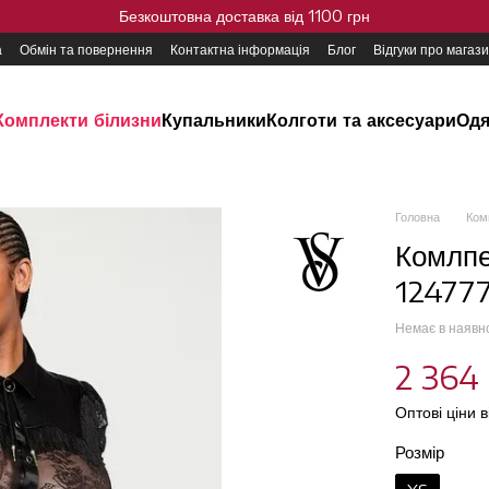
Безкоштовна доставка від 1100 грн
а
Обмін та повернення
Контактна інформація
Блог
Відгуки про магаз
Комплекти білизни
Купальники
Колготи та аксесуари
Одя
Головна
Ком
Комлпе
124777
Немає в наявн
2 364 
Оптові ціни 
Розмір