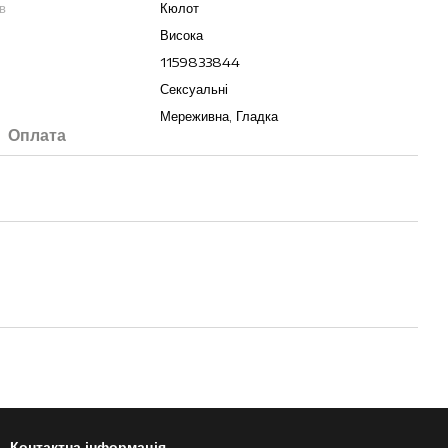
в
Кюлот
Висока
1159833844
Сексуальні
Мереживна, Гладка
Оплата
Контактна інформація