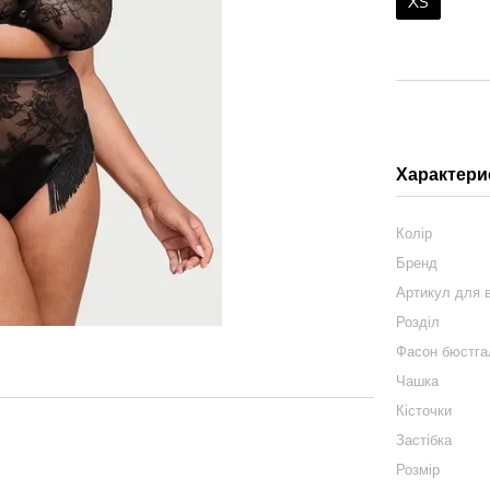
XS
Характери
Колір
Бренд
Артикул для в
Розділ
Фасон бюстга
Чашка
Кісточки
Застібка
Розмір