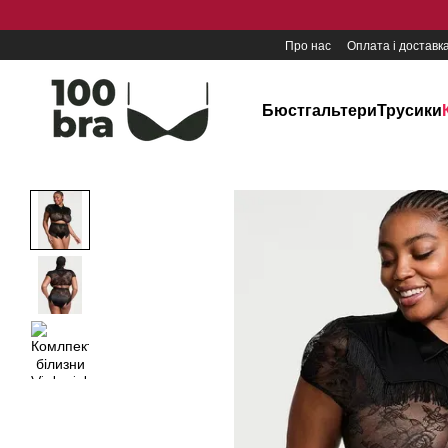
Перейти до основного контенту
Про нас
Оплата і доставк
Бюстгальтери
Трусики