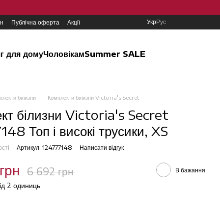
Укр
Рус
ин
Публічна оферта
Акції
г для дому
Чоловікам
Summer SALE
плекти білизни
Комплекти білизни Victoria's Secret
кт білизни Victoria's Secret
148 Топ і високі трусики, XS
ості
Артикул: 124777148
Написати відгук
грн
6 692 грн
В бажання
від 2 одиниць