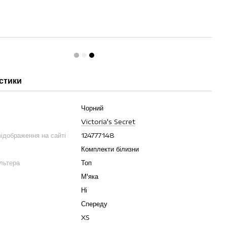
стики
Чорний
Victoria's Secret
ідображення на сайті
124777148
Комплекти білизни
льтера
Топ
М'яка
Ні
Спереду
XS