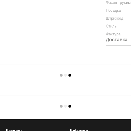
Фасон трусикі
Посадка
Штрихкод
Стиль
Фактура
Доставка
Каталог
Клієнтам