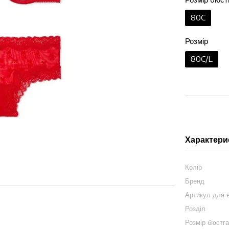
80C
Розмір
80C/L
Характери
Колір
Бренд
Артикул для в
Розділ
Розмір бюстг