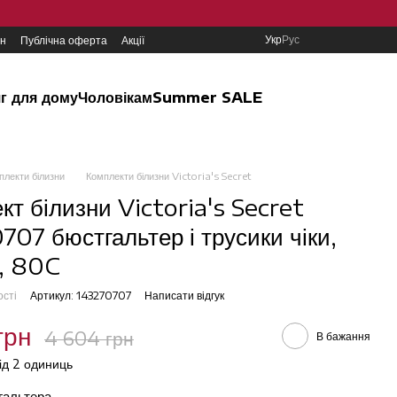
Укр
Рус
ин
Публічна оферта
Акції
г для дому
Чоловікам
Summer SALE
плекти білизни
Комплекти білизни Victoria's Secret
кт білизни Victoria's Secret
707 бюстгальтер і трусики чіки,
, 80C
ості
Артикул: 143270707
Написати відгук
грн
4 604 грн
В бажання
від 2 одиниць
тгальтера