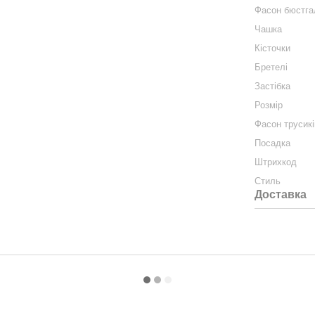
Фасон бюстга
Чашка
Кісточки
Бретелі
Застібка
Розмір
Фасон трусикі
Посадка
Штрихкод
Стиль
Доставка