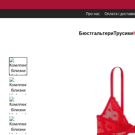
Перейти до основного контенту
Про нас
Оплата і доставк
Бюстгальтери
Трусики