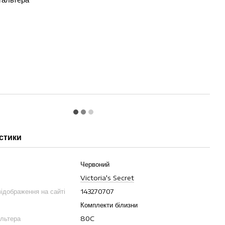
стики
Червоний
Victoria's Secret
ідображення на сайті
143270707
Комплекти білизни
альтера
80C