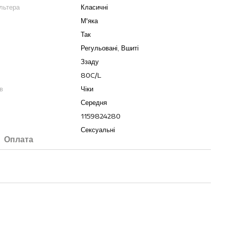
льтера
Класичні
М'яка
Так
Регульовані, Вшиті
Ззаду
80C/L
в
Чіки
Середня
1159824280
Сексуальні
Оплата