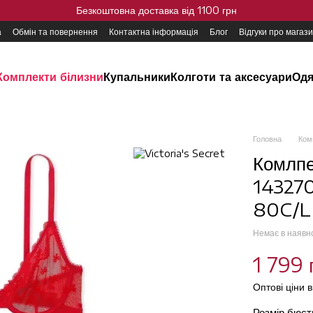
Безкоштовна доставка від 1100 грн
а
Обмін та повернення
Контактна інформація
Блог
Відгуки про магаз
Комплекти білизни
Купальники
Колготи та аксесуари
Одя
Головна
Ком
Комлпе
143270
80C/L
Немає в наявн
1 799 
Оптові ціни 
Розмір бюс