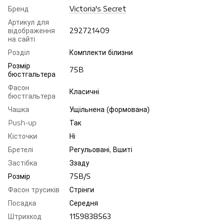
Бренд
Victoria's Secret
Артикул для
відображення
292721409
на сайті
Розділ
Комплекти білизни
Розмір
75B
бюстгальтера
Фасон
Класичні
бюстгальтера
Чашка
Ущільнена (формована)
Push-up
Так
Кісточки
Ні
Бретелі
Регульовані, Вшиті
Застібка
Ззаду
Розмір
75B/S
Фасон трусиків
Стрінги
Посадка
Середня
Штрихкод
1159838563