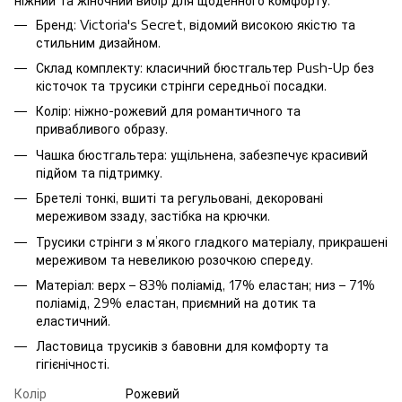
ніжний та жіночний вибір для щоденного комфорту.
Бренд: Victoria's Secret, відомий високою якістю та
стильним дизайном.
Склад комплекту: класичний бюстгальтер Push-Up без
кісточок та трусики стрінги середньої посадки.
Колір: ніжно-рожевий для романтичного та
привабливого образу.
Чашка бюстгальтера: ущільнена, забезпечує красивий
підйом та підтримку.
Бретелі тонкі, вшиті та регульовані, декоровані
мереживом ззаду, застібка на крючки.
Трусики стрінги з м’якого гладкого матеріалу, прикрашені
мереживом та невеликою розочкою спереду.
Матеріал: верх – 83% поліамід, 17% еластан; низ – 71%
поліамід, 29% еластан, приємний на дотик та
еластичний.
Ластовица трусиків з бавовни для комфорту та
гігієнічності.
Колір
Рожевий