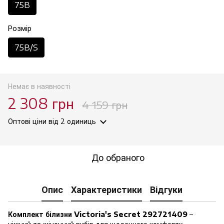
75B
Розмір
75B/S
Немає в наявності
2 308 грн
4 159 грн
Оптові ціни
від 2 одиниць
До обраного
Опис
Характеристики
Відгуки
Комплект білизни Victoria's Secret 292721409
–