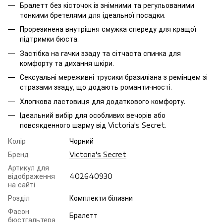
Бралетт без кісточок із знімними та регульованими
тонкими бретелями для ідеальної посадки.
Прорезинена внутрішня смужка спереду для кращої
підтримки бюста.
Застібка на гачки ззаду та сітчаста спинка для
комфорту та дихання шкіри.
Сексуальні мереживні трусики бразиліана з ремінцем зі
стразами ззаду, що додають романтичності.
Хлопкова ластовиця для додаткового комфорту.
Ідеальний вибір для особливих вечорів або
повсякденного шарму від Victoria's Secret.
Колір
Чорний
Бренд
Victoria's Secret
Артикул для
відображення
402640930
на сайті
Розділ
Комплекти білизни
Фасон
Бралетт
бюстгальтера