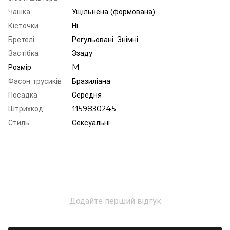
Чашка
Ущільнена (формована)
Кісточки
Ні
Бретелі
Регульовані, Знімні
Застібка
Ззаду
Розмір
M
Фасон трусиків
Бразиліана
Посадка
Середня
Штрихкод
1159830245
Стиль
Сексуальні
Додайте перший відгук