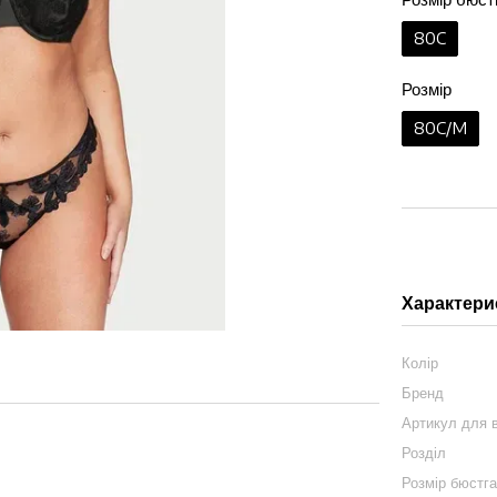
80C
Розмір
80C/M
Характери
Колір
Бренд
Артикул для в
Розділ
Розмір бюстг