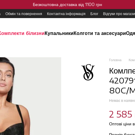
Безкоштовна доставка від 1100 грн
а
Обмін та повернення
Контактна інформація
Блог
Відгуки про магаз
Комплекти білизни
Купальники
Колготи та аксесуари
Одя
Головна
Ком
Комлпе
420791
80C/M
Немає в наявн
2 585 
Оптові ціни 
Розмір бюс