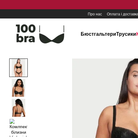
Перейти до основного контенту
Про нас
Оплата і доставк
Бюстгальтери
Трусики