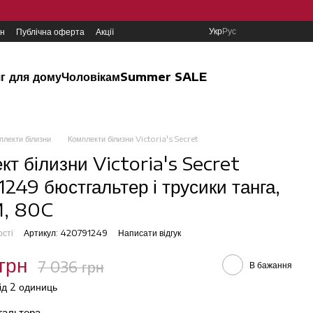
Укр
Рус
ин
Публічна оферта
Акції
г для дому
Чоловікам
Summer SALE
плекти білизни
Комплекти білизни Victoria's Secret
кт білизни Victoria's Secret
249 бюстгальтер і трусики танга,
, 80C
ості
Артикул: 420791249
Написати відгук
грн
7 036 грн
В бажання
від 2 одиниць
тгальтера