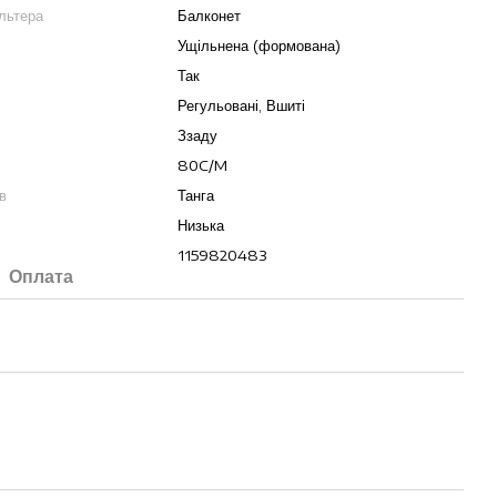
льтера
Балконет
Ущільнена (формована)
Так
Регульовані, Вшиті
Ззаду
80C/M
в
Танга
Низька
1159820483
Оплата