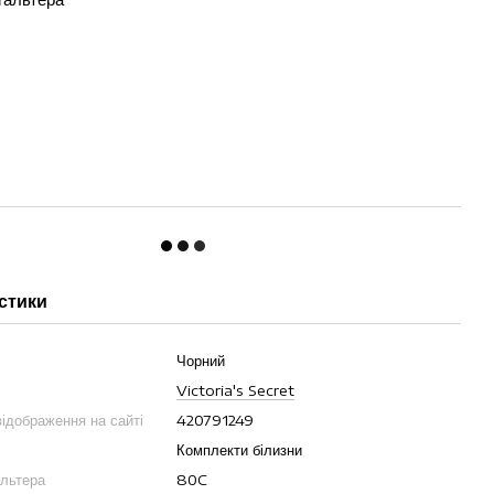
стики
Чорний
Victoria's Secret
ідображення на сайті
420791249
Комплекти білизни
альтера
80C