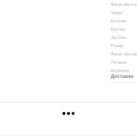
Фасон бюстга
Чашка
Кісточки
Бретелі
Застібка
Розмір
Фасон трусикі
Посадка
Штрихкод
Доставка