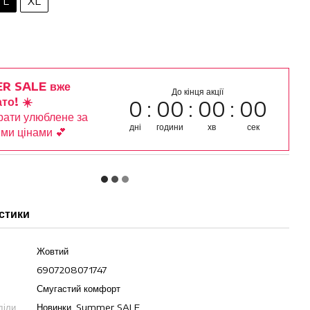
L
XL
R SALE вже
До кінця акції
то! ☀️
0
00
00
00
рати улюблене за
дні
години
хв
сек
ми цінами 💕
стики
Жовтий
6907208071747
Смугастий комфорт
діли
Новинки, Summer SALE