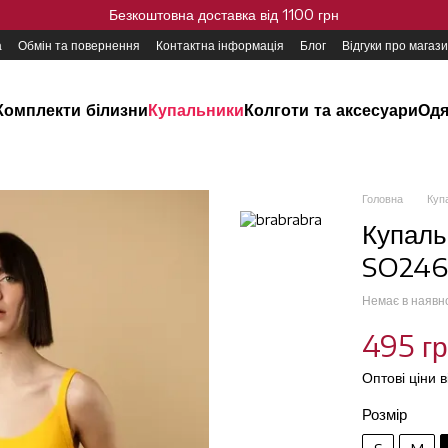
Безкоштовна доставка від 1100 грн
а
Обмін та повернення
Контактна інформація
Блог
Відгуки про магаз
Комплекти білизни
Купальники
Колготи та аксесуари
Одя
Головна
Куп
Купаль
SO2468
Немає в наявн
495 г
Оптові ціни 
Розмір