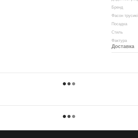
Бренд
Фасон трусикі
Посадка
Стиль
Фактура
Доставка