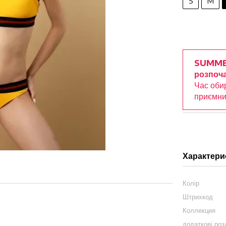
S
M
SUMME
розпоча
Час оби
приємни
Характери
Колір
Штрихкод
Коллекция
додаткові роз