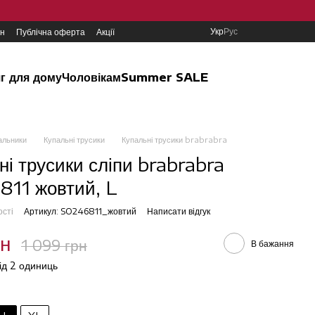
Укр
Рус
ин
Публічна оферта
Акції
г для дому
Чоловікам
Summer SALE
альники
Купальні трусики
Купальні трусики brabrabra
ні трусики сліпи brabrabra
11 жовтий, L
ості
Артикул: SO246811_жовтий
Написати відгук
рн
1 099 грн
В бажання
від 2 одиниць