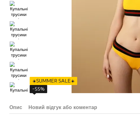
☀️SUMMER SALE☀️
−55%
Опис
Новий відгук або коментар