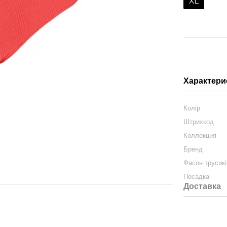
XL
Характери
Колір
Штрихкод
Коллекция
Бренд
Фасон трусикі
Посадка
Доставка