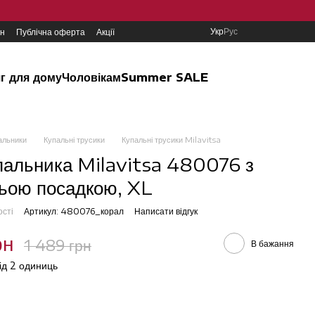
Укр
Рус
ин
Публічна оферта
Акції
г для дому
Чоловікам
Summer SALE
альники
Купальні трусики
Купальні трусики Milavitsa
пальника Milavitsa 480076 з
ьою посадкою, XL
ості
Артикул: 480076_корал
Написати відгук
рн
1 489 грн
В бажання
від 2 одиниць