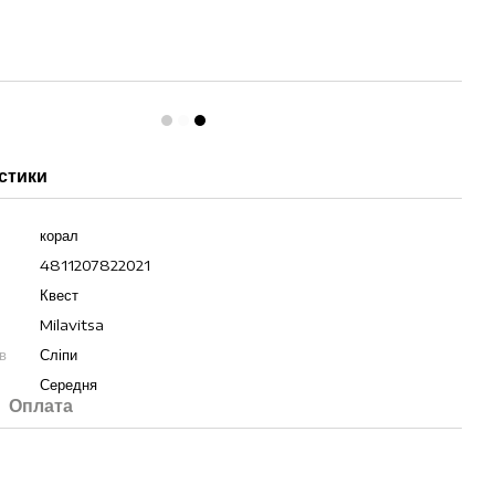
стики
корал
4811207822021
Квест
Milavitsa
в
Сліпи
Середня
Оплата