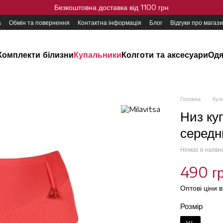
Безкоштовна доставка від 1100 грн
а
Обмін та повернення
Контактна інформація
Блог
Відгуки про магаз
Комплекти білизни
Купальники
Колготи та аксесуари
Одя
Головна
Куп
Низ ку
середн
Немає в наявн
490 г
Оптові ціни 
Розмір