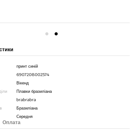
стики
принт синій
6907208002574
Вікенд
діли
Плавки бразиліана
brabrabra
в
Бразиліана
Середня
Оплата