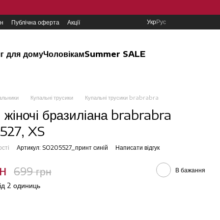
Укр
Рус
ин
Публічна оферта
Акції
г для дому
Чоловікам
Summer SALE
альники
Купальні трусики
Купальні трусики brabrabra
 жіночі бразиліана brabrabra
527, XS
ості
Артикул: SO205527_принт синій
Написати відгук
н
699 грн
В бажання
від 2 одиниць