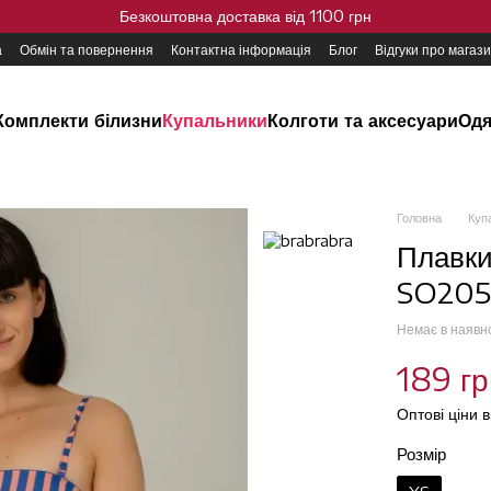
Безкоштовна доставка від 1100 грн
а
Обмін та повернення
Контактна інформація
Блог
Відгуки про магаз
Комплекти білизни
Купальники
Колготи та аксесуари
Одя
Головна
Куп
Плавки
SO205
Немає в наявн
189 гр
Оптові ціни 
Розмір