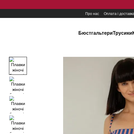
Перейти до основного контенту
Про нас
Оплата і доставк
Бюстгальтери
Трусики