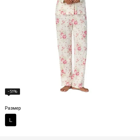
−51%
Размер
L