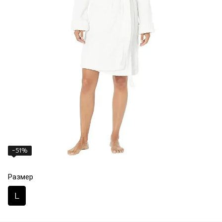
−51%
Размер
L