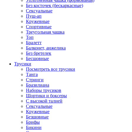
Уплотненная чашка (формованая)
Без косточек (бескаркасные)
Сексуальные
Пуш-ап
Кружевные
Спортивные
Треугольная чашка
Топ
Бралетт
Балконет, анжелика
Без бретелек
Бесшовные
Трусики
Посмотреть все трусики
Танга
Стринги
Бразилиана
Наборы трусиков
Шортики и боксеры
С высокой талией
Сексуальные
Кружевные
Безшовные
Брифы
Бикини