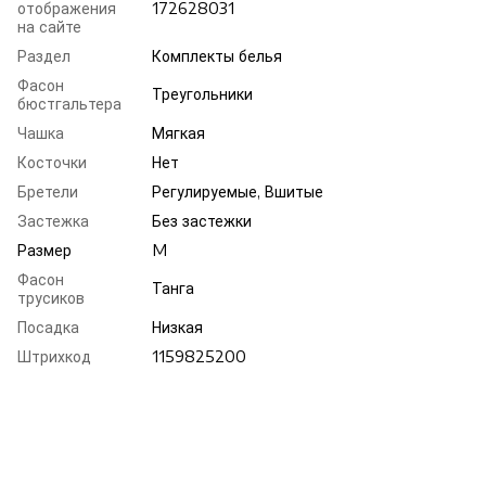
отображения
172628031
на сайте
Раздел
Комплекты белья
Фасон
Треугольники
бюстгальтера
Чашка
Мягкая
Косточки
Нет
Бретели
Регулируемые, Вшитые
Застежка
Без застежки
Размер
M
Фасон
Танга
трусиков
Посадка
Низкая
Штрихкод
1159825200