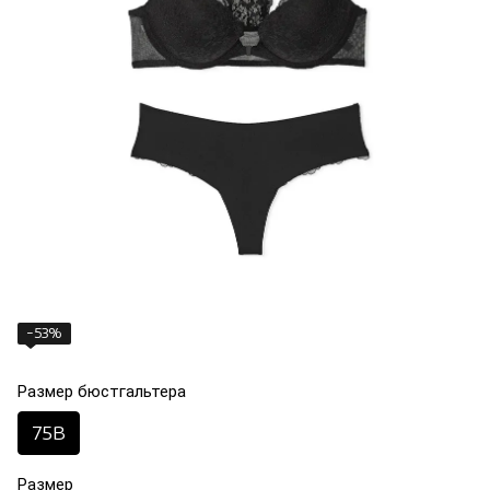
−53%
Размер бюстгальтера
75B
Размер