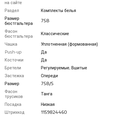
на сайте
Раздел
Комплекты белья
Размер
75B
бюстгальтера
Фасон
Классические
бюстгальтера
Чашка
Уплотненная (формованная)
Push-up
Да
Косточки
Да
Бретели
Регулируемые, Вшитые
Застежка
Спереди
Размер
75B/S
Фасон
Танга
трусиков
Посадка
Низкая
Штрихкод
1159824460