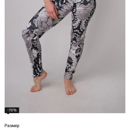
−78%
Размер