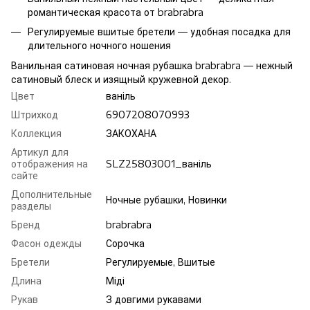
романтическая красота от brabrabra
Регулируемые вшитые бретели — удобная посадка для
длительного ночного ношения
Ванильная сатиновая ночная рубашка brabrabra — нежный
сатиновый блеск и изящный кружевной декор.
Цвет
ваніль
Штрихкод
6907208070993
Коллекция
ЗАКОХАНА
Артикул для
отображения на
SLZ25803001_ваніль
сайте
Дополнительные
Ночные рубашки, Новинки
разделы
Бренд
brabrabra
Фасон одежды
Сорочка
Бретели
Регулируемые, Вшитые
Длина
Міді
Рукав
З довгими рукавами