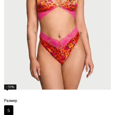
−51%
Размер
S