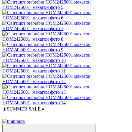
☀️SUMMER SALE☀️
−50%