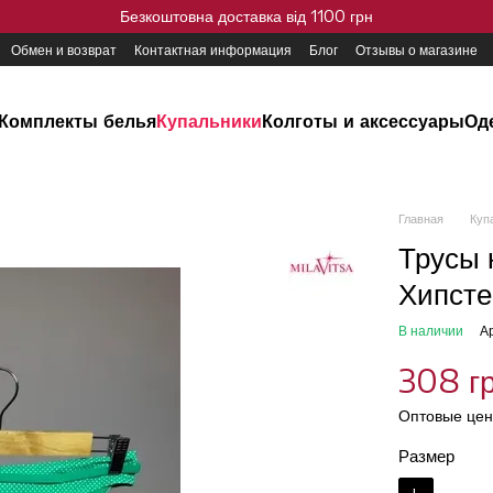
Безкоштовна доставка від 1100 грн
Обмен и возврат
Контактная информация
Блог
Отзывы о магазине
Комплекты белья
Купальники
Колготы и аксессуары
Од
Главная
Куп
Трусы 
Хипсте
В наличии
А
308 г
Оптовые цен
Размер