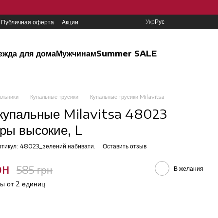
Укр
Рус
Публичная оферта
Акции
ежда для дома
Мужчинам
Summer SALE
альники
Купальные трусики
Купальные трусики Milavitsa
купальные Milavitsa 48023
ры высокие, L
ртикул: 48023_зелений набивати.
Оставить отзыв
рн
585 грн
В желания
ы от 2 единиц