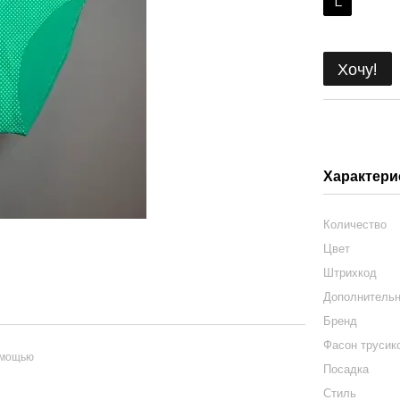
L
Хочу!
Характери
Количество
Цвет
Штрихкод
Дополнитель
Бренд
Фасон трусик
омощью
Посадка
Стиль