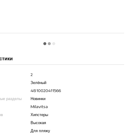
стики
2
Зелёный
4810020411566
ные разделы
Новинки
Milavitsa
ов
Хипстеры
Высокая
Для пляжу