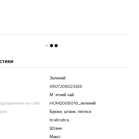
стики
Зелений
6907208023326
М`ятний чай
ідображення на сайті
HOM2008010_зелений
діли
Брюки, штани, легінси
brabrabra
Штани
Максі