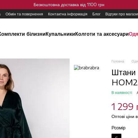
Безкоштовна доставка від 1100 грн
а
Обмін та повернення
Контактна інформація
Блог
Відгуки про магаз
Комплекти білизни
Купальники
Колготи та аксесуари
Одя
Головна
Одя
Штани 
HOM20
В наявності
1 299 
Оптові ціни 
Розмір