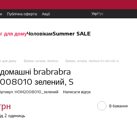
Укр
Рус
ин
Публічна оферта
Акції
г для дому
Чоловікам
Summer SALE
г для дому
Брюки, штани, легінси
Брюки, штани, легінси brabrabra
домашні brabrabra
08010 зелений, S
Артикул: HOM2008010_зелений
Написати відгук
грн
В бажання
від 2 одиниць