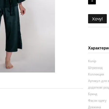
S
Хочу!
Характери
Колір
Штрихкод
Коллекция
Артикул для в
додаткові роз
Бренд
Фасон одягу
Довжина