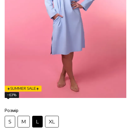
☀️SUMMER SALE☀️
−63%
Розмір
S
M
L
XL