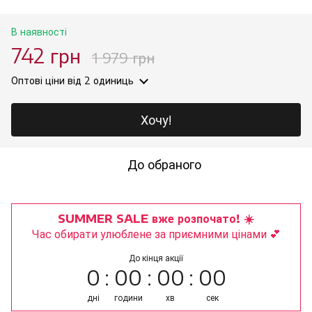
В наявності
742 грн
1 979 грн
Оптові ціни
від 2 одиниць
Хочу!
До обраного
SUMMER SALE вже розпочато! ☀️
Час обирати улюблене за приємними цінами 💕
До кінця акції
0
00
00
00
дні
години
хв
сек