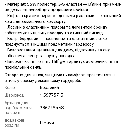
- Матеріал: 95% поліестер, 5% еластан — м’який, приємний
на дотик та легкий для щоденного носіння.
- Кофта з круглим вирізом і довгими рукавами — класичний
крій для домашнього комфорту.
- Лосини з еластичним поясом та логотипом бренду
забезпечують щільну посадку та стильний вигляд.
- Колір: бордовий — насичений та елегантний, легко
поєднується з іншими предметами гардеробу.
- Використання: ідеальна для дому, відпочинку та сну,
забезпечує легку та зручну посадку.
- Висока якість Tommy Hilfiger гарантує довговічність та
преміальний стиль.
Створена для жінок, які цінують комфорт, практичність і
стиль у своєму домашньому гардеробі.
Колір
Бордовий
Штрихкод
1159775715
Артикул для
відображення
296229458
на сайті
додаткові
Піжами
розділи