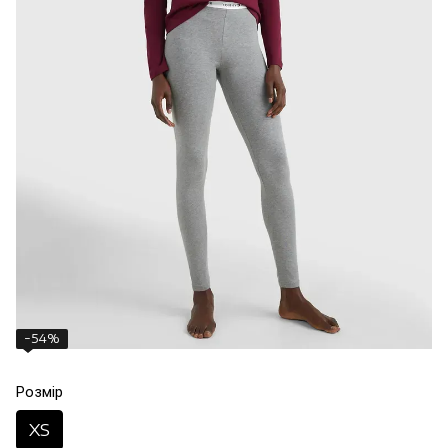
−54%
Розмір
XS