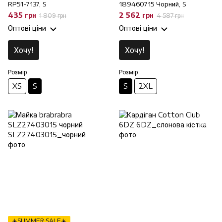
RP51-7137, S
189460715 Чорний, S
435 грн
2 562 грн
1 809 грн
4 587 грн
Оптові ціни
Оптові ціни
Хочу!
Хочу!
Розмір
Розмір
XS
S
S
2XL
☀️SUMMER SALE☀️