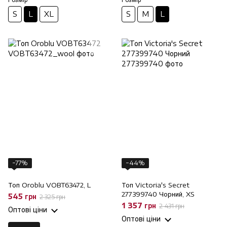
S
L
XL
S
M
L
−77%
−44%
Топ Oroblu VOBT63472, L
Топ Victoria's Secret
277399740 Чорний, XS
545 грн
2 325 грн
1 357 грн
2 431 грн
Оптові ціни
Оптові ціни