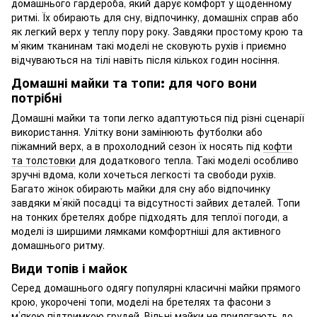
домашнього гардероба, який дарує комфорт у щоденному
ритмі. Їх обирають для сну, відпочинку, домашніх справ або
як легкий верх у теплу пору року. Завдяки простому крою та
м’яким тканинам такі моделі не сковують рухів і приємно
відчуваються на тілі навіть після кількох годин носіння.
Домашні майки та топи: для чого вони
потрібні
Домашні майки та топи легко адаптуються під різні сценарії
використання. Улітку вони замінюють футболки або
піжамний верх, а в прохолодний сезон їх носять під
кофти
та толстовки
для додаткового тепла. Такі моделі особливо
зручні вдома, коли хочеться легкості та свободи рухів.
Багато жінок обирають майки для сну або відпочинку
завдяки м’якій посадці та відсутності зайвих деталей. Топи
на тонких бретелях добре підходять для теплої погоди, а
моделі із ширшими лямками комфортніші для активного
домашнього ритму.
Види топів і майок
Серед домашнього одягу популярні класичні майки прямого
крою, укорочені топи, моделі на бретелях та фасони з
м’якою підтримкою грудей. Вільні майки не прилягають до