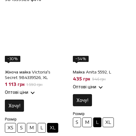
−30%
−54%
Жіноча майка Victoria's
Майка Anita 5592, L
Secret 984339526, XL
435 грн
946 грн
1 113 грн
1 590 грн
Оптові ціни
Оптові ціни
Хочу!
Хочу!
Розмір
Розмір
S
M
L
XL
XS
S
M
L
XL