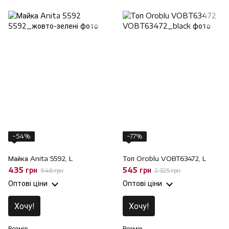
−54%
−77%
Майка Anita 5592, L
Топ Oroblu VOBT63472, L
435 грн
545 грн
946 грн
2 325 грн
Оптові ціни
Оптові ціни
Хочу!
Хочу!
Розмір
Розмір