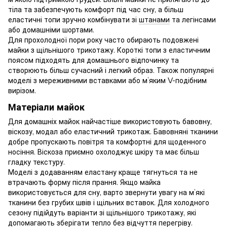
тіла та забезпечують комфорт під час сну, а більш
еластичні топи зручно комбінувати зі
штанами
та легінсами
або домашніми шортами.
Для прохолодної пори року часто обирають подовжені
майки з щільнішого трикотажу. Короткі топи з еластичним
поясом підходять для домашнього відпочинку та
створюють більш сучасний і легкий образ. Також популярні
моделі з мереживними вставками або м’яким V-подібним
вирізом.
Матеріали майок
Для домашніх майок найчастіше використовують бавовну,
віскозу, модал або еластичний трикотаж. Бавовняні тканини
добре пропускають повітря та комфортні для щоденного
носіння. Віскоза приємно охолоджує шкіру та має більш
гладку текстуру.
Моделі з додаванням еластану краще тягнуться та не
втрачають форму після прання. Якщо майка
використовується для сну, варто звернути увагу на м’які
тканини без грубих швів і щільних вставок. Для холодного
сезону підійдуть варіанти зі щільнішого трикотажу, які
допомагають зберігати тепло без відчуття перегріву.