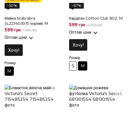
−50%
−87%
Майка brabrabra
Кардіган Cotton Club 6DZ, M
SLZ27403015 чорний, M
599 грн
4 665 грн
599 грн
1 199 грн
Оптові ціни
Оптові ціни
Хочу!
Хочу!
Розмір
Розмір
S
M
M