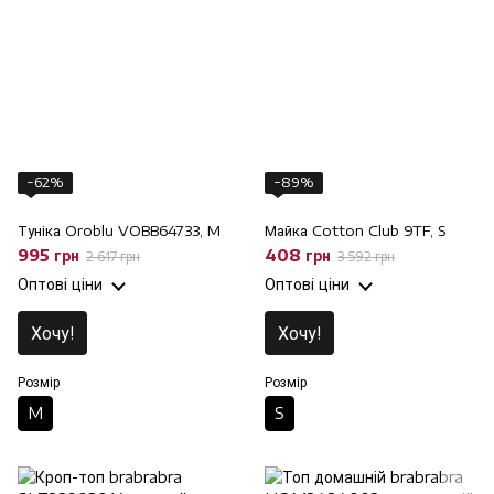
−62%
−89%
Туніка Oroblu VOBB64733, M
Майка Cotton Club 9TF, S
995 грн
408 грн
2 617 грн
3 592 грн
Оптові ціни
Оптові ціни
Хочу!
Хочу!
Розмір
Розмір
M
S