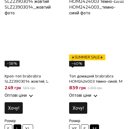
☀️SUMMER SALE☀️
−58%
−40%
Кроп-топ brabrabra
Топ домашній brabrabra
SLZ23903014 жовтий, L
HOM2424003 темно-синій, M
249 грн
839 грн
599 грн
1 399 грн
Оптові ціни
Оптові ціни
Хочу!
Хочу!
Розмір
Розмір
S
L
XL
XS
S
M