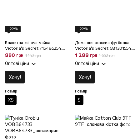
−22%
−22%
Блакитна жіноча майка
Домашня рожева футболка
Victoria's Secret 715485254,
Victoria's Secret 681301554,
XS
S
890 грн
1 288 грн
1 142 грн
1 652 грн
Оптові ціни
Оптові ціни
Хочу!
Хочу!
Розмір
Розмір
XS
S