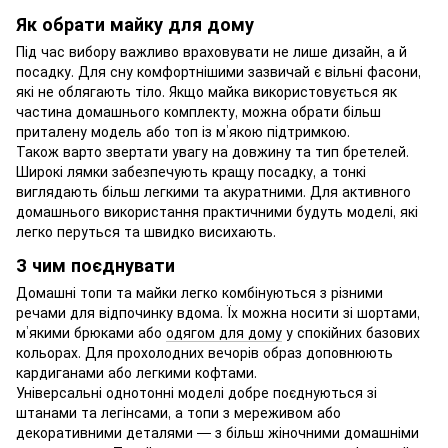
Як обрати майку для дому
Під час вибору важливо враховувати не лише дизайн, а й
посадку. Для сну комфортнішими зазвичай є вільні фасони,
які не облягають тіло. Якщо майка використовується як
частина домашнього комплекту, можна обрати більш
приталену модель або топ із м’якою підтримкою.
Також варто звертати увагу на довжину та тип бретелей.
Широкі лямки забезпечують кращу посадку, а тонкі
виглядають більш легкими та акуратними. Для активного
домашнього використання практичними будуть моделі, які
легко перуться та швидко висихають.
З чим поєднувати
Домашні топи та майки легко комбінуються з різними
речами для відпочинку вдома. Їх можна носити зі шортами,
м’якими брюками або
одягом для дому
у спокійних базових
кольорах. Для прохолодних вечорів образ доповнюють
кардиганами або легкими кофтами.
Універсальні однотонні моделі добре поєднуються зі
штанами та легінсами, а топи з мереживом або
декоративними деталями — з більш жіночними домашніми