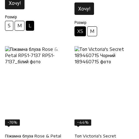
Хочу!
Хочу!
Розмір
Розмір
S
M
L
XS
M
−76%
−44%
Піжамна блуза Rose & Petal
Топ Victoria's Secret