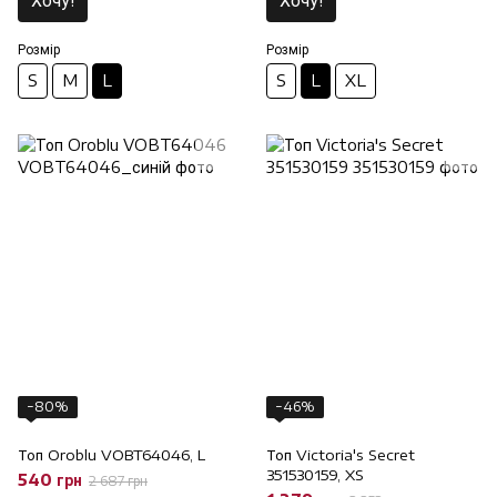
Хочу!
Хочу!
Розмір
Розмір
S
M
L
S
L
XL
−80%
−46%
Топ Oroblu VOBT64046, L
Топ Victoria's Secret
351530159, XS
540 грн
2 687 грн