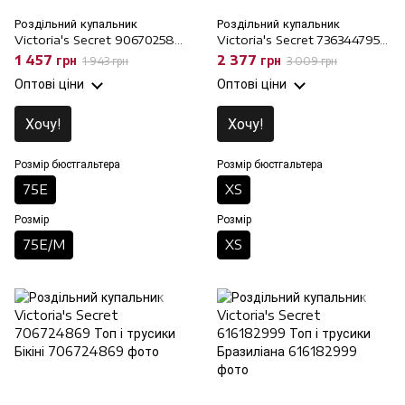
Роздільний купальник
Роздільний купальник
Victoria's Secret 906702583
Victoria's Secret 736344795
Топ і трусики Шорти, 75E/M,
Топ і трусики Бразиліана, XS,
1 457 грн
2 377 грн
1 943 грн
3 009 грн
75E
XS
Оптові ціни
Оптові ціни
Хочу!
Хочу!
Розмір бюстгальтера
Розмір бюстгальтера
75E
XS
Розмір
Розмір
75E/M
XS