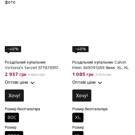
−48%
−48%
Роздільний купальник
Роздільний купальник Calvin
Victoria's Secret 577876557
Klein 349091269 бікіні, XL, XL
топ і бразиліана, 80C/L, 80C
2 937 грн
1 085 грн
5 684 грн
2 100 грн
Оптові ціни
Оптові ціни
Хочу!
Хочу!
Розмір бюстгальтера
Розмір бюстгальтера
80C
XL
Розмір
Розмір