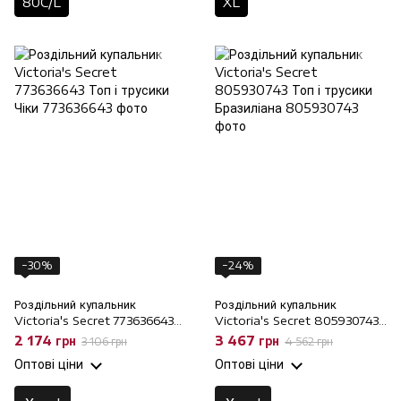
80C/L
XL
−30%
−24%
Роздільний купальник
Роздільний купальник
Victoria's Secret 773636643
Victoria's Secret 805930743
Топ і трусики Чіки, 75A/S, 75A
Топ і трусики Бразиліана,
2 174 грн
3 467 грн
3 106 грн
4 562 грн
80D/L, 80D
Оптові ціни
Оптові ціни