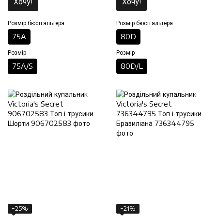
Хочу!
Хочу!
Розмір бюстгальтера
Розмір бюстгальтера
75A
80D
Розмір
Розмір
75A/S
80D/L
−25%
−21%