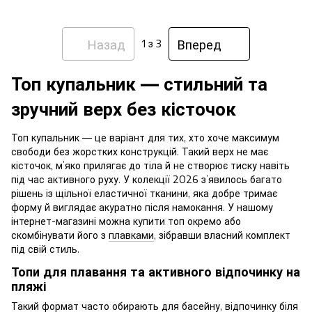
Назад
Вперед
1
з 3
Топ купальник — стильний та
зручний верх без кісточок
Топ купальник — це варіант для тих, хто хоче максимум
свободи без жорстких конструкцій. Такий верх не має
кісточок, м’яко прилягає до тіла й не створює тиску навіть
під час активного руху. У колекції 2026 з’явилось багато
рішень із щільної еластичної тканини, яка добре тримає
форму й виглядає акуратно після намокання. У нашому
інтернет-магазині можна купити топ окремо або
скомбінувати його з
плавками
, зібравши власний комплект
під свій стиль.
Топи для плавання та активного відпочинку на
пляжі
Такий формат часто обирають для басейну, відпочинку біля