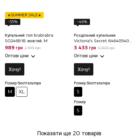
☀️SUMMER SALE☀️
−55%
−46%
Купальний топ brabrabra
Роздільний купальник
SO246818 жовтий, M
Victoria's Secret 646405402
топ і бразиліана, S, S
989 грн
3 433 грн
2 199 грн
6 308 грн
Оптові ціни
Оптові ціни
Хочу!
Хочу!
Розмір бюстгальтера
Розмір бюстгальтера
M
XL
S
Розмір
S
Показати ще 20 товарів