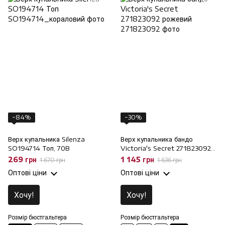
−84%
−30%
Верх купальника Silenza
Верх купальника бандо
SO194714 Топ, 70B
Victoria's Secret 271823092
рожевий, XL
269 грн
1 145 грн
1 670 грн
1 636 грн
Оптові ціни
Оптові ціни
Хочу!
Хочу!
Розмір бюстгальтера
Розмір бюстгальтера