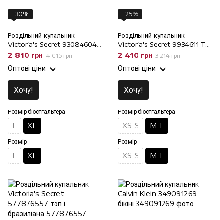
−30%
−25%
Роздільний купальник
Роздільний купальник
Victoria's Secret 930846049
Victoria's Secret 9934611 Топ
Топ і трусики Бразиліана, XL,
і трусики Бразиліана, M-L, M-
2 810 грн
2 410 грн
4 015 грн
3 214 грн
XL
L
Оптові ціни
Оптові ціни
Хочу!
Хочу!
Розмір бюстгальтера
Розмір бюстгальтера
L
XL
XS-S
M-L
Розмір
Розмір
L
XL
XS-S
M-L