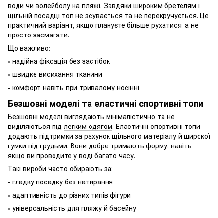
води чи волейболу на пляжі. Завдяки широким бретелям і
щільній посадці топ не зсувається та не перекручується. Це
практичний варіант, якщо плануєте більше рухатися, а не
просто засмагати.
Що важливо:
• надійна фіксація без застібок
• швидке висихання тканини
• комфорт навіть при тривалому носінні
Безшовні моделі та еластичні спортивні топи
Безшовні моделі виглядають мінімалістично та не
виділяються під
легким одягом
. Еластичні спортивні топи
додають підтримки за рахунок щільного матеріалу й широкої
гумки під грудьми. Вони добре тримають форму, навіть
якщо ви проводите у воді багато часу.
Такі вироби часто обирають за:
• гладку посадку без натирання
• адаптивність до різних типів фігури
• універсальність для пляжу й басейну