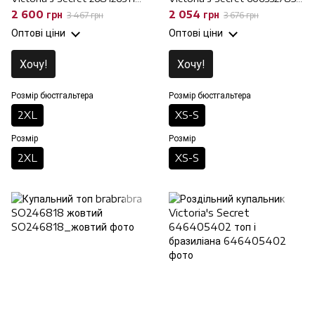
Топ і трусики Чіки, 2XL, 2XL
бікіні, XS-S, XS-S
2 600 грн
2 054 грн
3 467 грн
3 676 грн
Оптові ціни
Оптові ціни
Хочу!
Хочу!
Розмір бюстгальтера
Розмір бюстгальтера
2XL
XS-S
Розмір
Розмір
2XL
XS-S