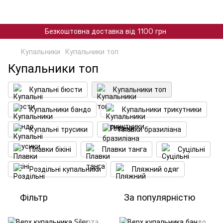
Безкоштовна доставка від 1100 грн
Купальники
Купальники топ
Купальники топ
Купальні бюсти
Купальники топ
Купальники бандо
Купальники трикутники
Купальні трусики
Плавки бразиліана
Плавки бікіні
Плавки танга
Суцільні
Роздільні купальники
Пляжний одяг
Фільтр
За популярністю