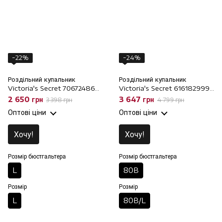
−22%
−24%
Роздільний купальник
Роздільний купальник
Victoria's Secret 706724869
Victoria's Secret 616182999
Топ і трусики Бікіні, L, L
Топ і трусики Бразиліана,
2 650 грн
3 647 грн
3 398 грн
4 799 грн
80B/L, 80B
Оптові ціни
Оптові ціни
Хочу!
Хочу!
Розмір бюстгальтера
Розмір бюстгальтера
L
80B
Розмір
Розмір
L
80B/L