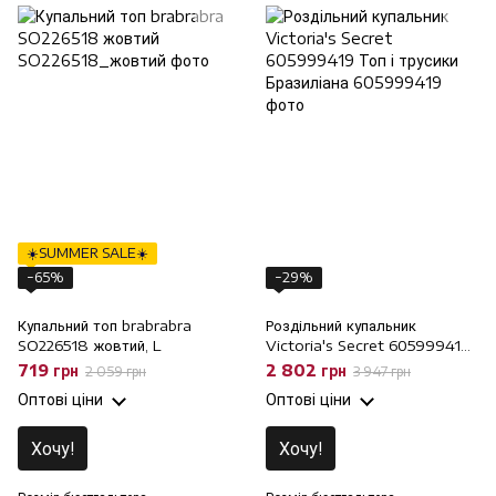
☀️SUMMER SALE☀️
−65%
−29%
Купальний топ brabrabra
Роздільний купальник
SO226518 жовтий, L
Victoria's Secret 605999419
Топ і трусики Бразиліана, XS-
719 грн
2 802 грн
2 059 грн
3 947 грн
S, XS-S
Оптові ціни
Оптові ціни
Хочу!
Хочу!