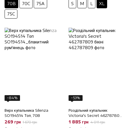
70B
70C
75A
S
M
L
XL
75C
−84%
−53%
Верх купальника Silenza
Роздільний купальник
SO194514 Топ, 70B
Victoria's Secret 462787809
бікіні, 70C/S, 70C
269 грн
1 885 грн
1 670 грн
4 011 грн