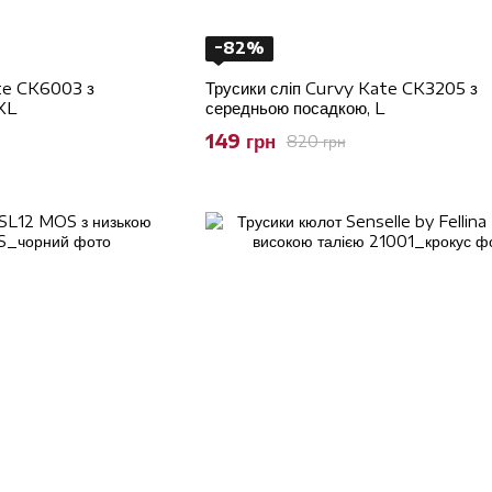
−82%
te CK6003 з
Трусики сліп Curvy Kate CK3205 з
XL
середньою посадкою, L
149 грн
820 грн