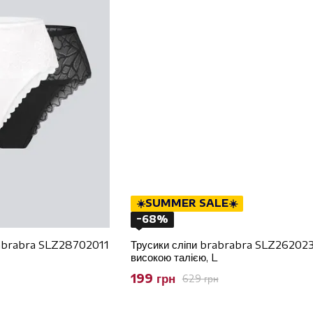
☀️SUMMER SALE☀️
−68%
brabrabra SLZ28702011
Трусики сліпи brabrabra SLZ262023
високою талією, L
199 грн
629 грн