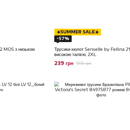
☀️SUMMER SALE☀️
−57%
12 MOS з низькою
Трусики кюлот Senselle by Fellina 2
високою талією, 2XL
239 грн
556 грн