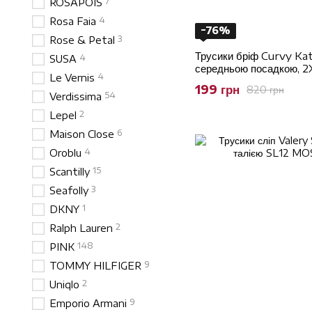
7
ROSAPOIS
4
Rosa Faia
−76%
3
Rose & Petal
Трусики бріф Curvy Ka
4
SUSA
середньою посадкою, 2
4
Le Vernis
199 грн
820 грн
54
Verdissima
2
Lepel
6
Maison Close
4
Oroblu
15
Scantilly
3
Seafolly
1
DKNY
2
Ralph Lauren
148
PINK
9
TOMMY HILFIGER
2
Uniqlo
9
Emporio Armani