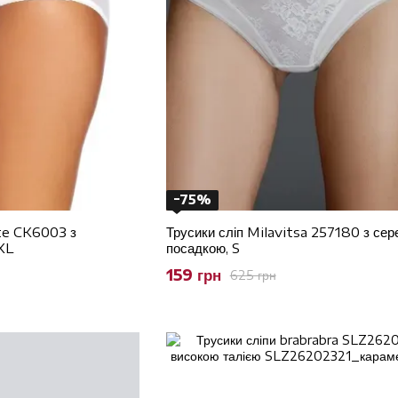
−75%
te CK6003 з
Трусики сліп Milavitsa 257180 з се
XL
посадкою, S
159 грн
625 грн