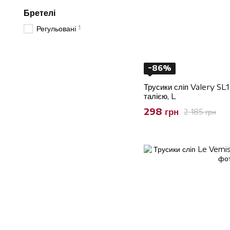
Бретелі
1
Регульовані
−86%
Трусики сліп Valery SL
талією, L
298 грн
2 185 грн