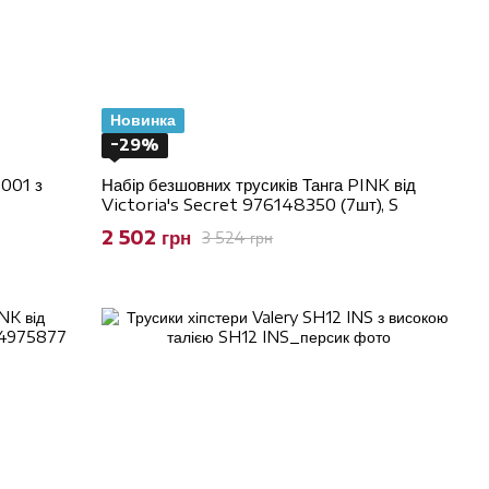
Новинка
−29%
1001 з
Набір безшовних трусиків Танга PINK від
Victoria's Secret 976148350 (7шт), S
2 502 грн
3 524 грн