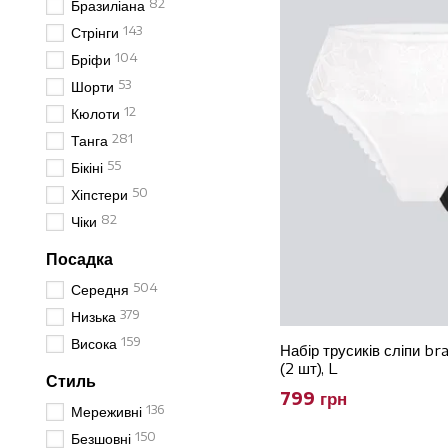
82
Бразиліана
143
Стрінги
104
Бріфи
53
Шорти
12
Кюлоти
281
Танга
55
Бікіні
50
Хіпстери
82
Чіки
Посадка
504
Середня
379
Низька
159
Висока
Набір трусиків сліпи 
(2 шт), L
Стиль
799 грн
136
Мереживні
150
Безшовні