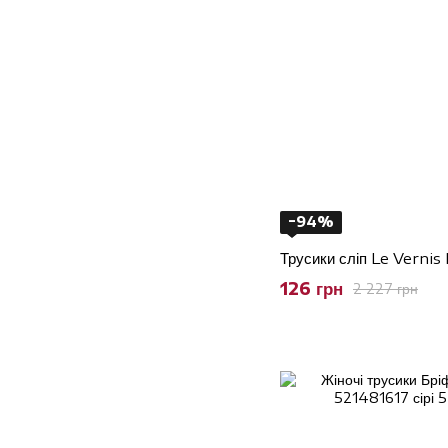
−94%
Трусики сліп Le Vernis L
126 грн
2 227 грн