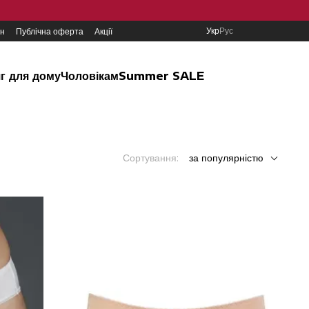
Укр
Рус
ин
Публічна оферта
Акції
г для дому
Чоловікам
Summer SALE
Сортування:
за популярністю