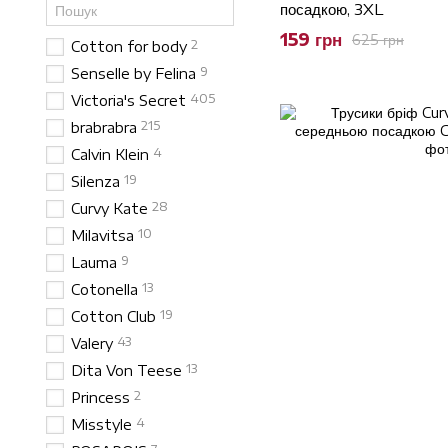
посадкою, 3XL
159 грн
625 грн
2
Cotton for body
9
Senselle by Felina
405
Victoria's Secret
215
brabrabra
4
Calvin Klein
19
Silenza
28
Curvy Kate
10
Milavitsa
9
Lauma
13
Cotonella
19
Cotton Club
43
Valery
13
Dita Von Teese
2
Princess
4
Misstyle