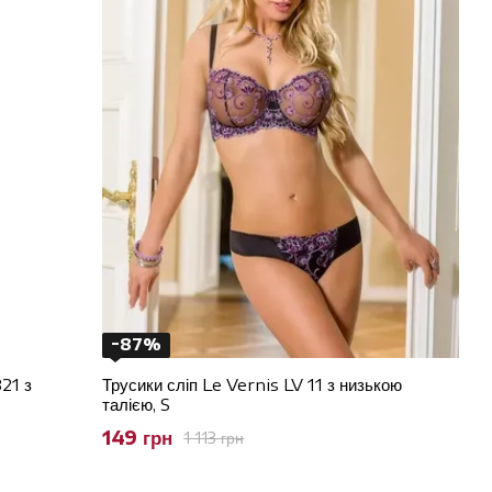
−87%
21 з
Трусики сліп Le Vernis LV 11 з низькою
талією, S
149 грн
1 113 грн