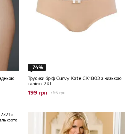
−74%
редньою
Трусики бріф Curvy Kate CK1803 з низькою
талією, 2XL
199 грн
766 грн