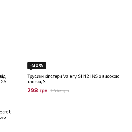
−80%
від
Трусики хіпстери Valery SH12 INS з високою
 XS
талією, S
298 грн
1 463 грн