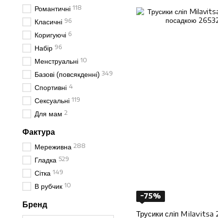
118
Романтичні
96
Класичні
6
Коригуючі
96
Набір
10
Менструальні
349
Базові (повсякденні)
4
Спортивні
119
Сексуальні
2
Для мам
Фактура
288
Мереживна
529
Гладка
149
Сітка
10
В рубчик
−75%
Бренд
Трусики сліп Milavitsa