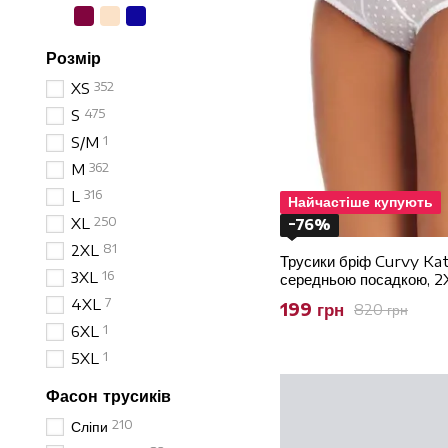
Розмір
352
XS
475
S
1
S/M
362
M
316
L
Найчастіше купують
250
XL
−76%
81
2XL
Трусики бріф Curvy Ka
16
3XL
середньою посадкою, 2
7
4XL
199 грн
820 грн
1
6XL
1
5XL
Фасон трусиків
210
Сліпи