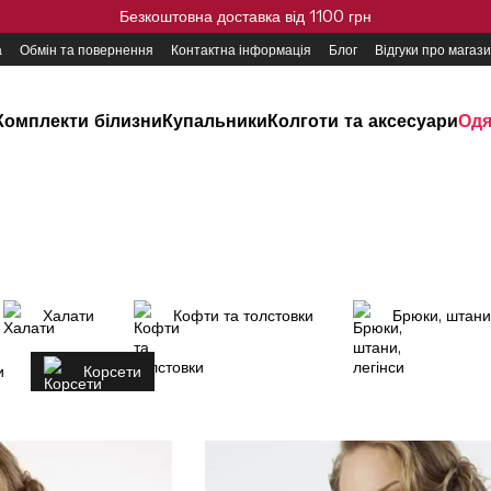
Безкоштовна доставка від 1100 грн
а
Обмін та повернення
Контактна інформація
Блог
Відгуки про магаз
Комплекти білизни
Купальники
Колготи та аксесуари
Одя
Халати
Кофти та толстовки
Брюки, штани,
и
Корсети