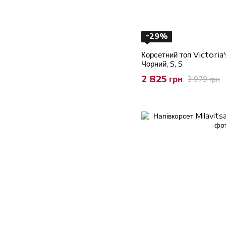
−29%
Корсетний топ Victori
Чорний, S, S
2 825 грн
3 979 грн