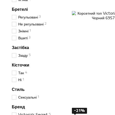
Бретелі
3
Регульовані
2
Не регульовані
1
Знімні
3
Вшиті
Застібка
5
Ззаду
Кісточки
4
Так
1
Ні
Стиль
1
Сексуальні
Бренд
−21%
5
Victoria's Secret