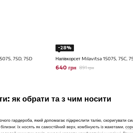
−28%
15075, 75D, 75D
Напівкорсет Milavitsa 15075, 75C, 7
640 грн
891 грн
ти: як обрати та з чим носити
чого гардероба, який допомагає підкреслити талію, скоригувати си
білизни: їх носять як самостійний верх, комбінують із жакетами,
сор