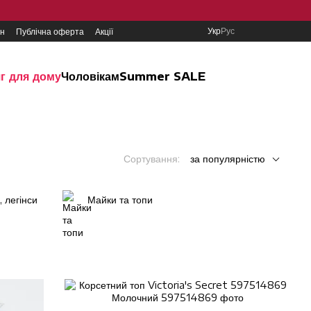
Укр
Рус
ин
Публічна оферта
Акції
г для дому
Чоловікам
Summer SALE
Сортування:
за популярністю
 легінси
Майки та топи