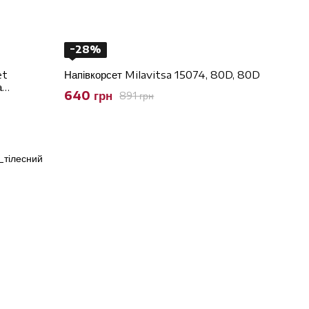
−28%
et
Напівкорсет Milavitsa 15074, 80D, 80D
а
640 грн
891 грн