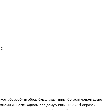
5C
лует або зробити образ більш акцентним. Сучасні моделі давно
очками
чи навіть одягом для дому у більш relaxed-образах.