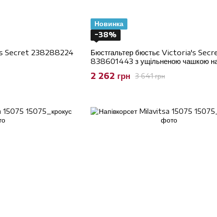
Новинка
−38%
a's Secret 238288224
Бюстгальтер бюстьє Victoria's Secr
838601443 з ущільненою чашкою н
кісточках, 75B
2 262 грн
3 641 грн