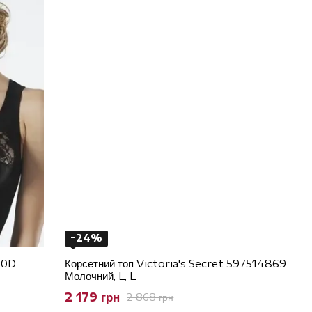
−24%
80D
Корсетний топ Victoria's Secret 597514869
Молочний, L, L
2 179 грн
2 868 грн