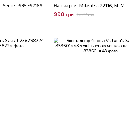
a's Secret 695762169
Напівкорсет Milavitsa 22116, M, M
990 грн
1 379 грн