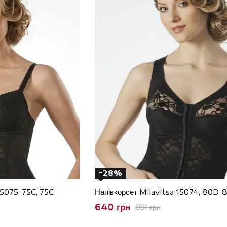
−28%
15075, 75C, 75C
Напівкорсет Milavitsa 15074, 80D, 
640 грн
891 грн