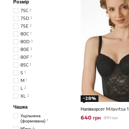
Розмір
2
75C
2
75D
2
75E
1
80C
3
80D
3
80E
1
80F
1
85C
1
S
1
M
2
L
2
XL
−28%
Чашка
Напівкорсет Milavitsa 
Ущільнена
640 грн
891 грн
1
(формована)
4
М'яка