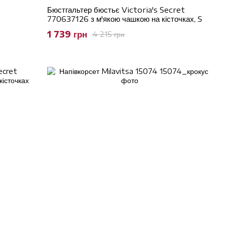
Бюстгальтер бюстьє Victoria's Secret
770637126 з м'якою чашкою на кісточках, S
1 739 грн
4 215 грн