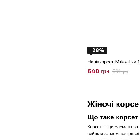
−28%
Напівкорсет Milavitsa 
640 грн
891 грн
Жіночі корсе
Що таке корсет
Корсет — це елемент жіно
вийшли за межі вечірньої 