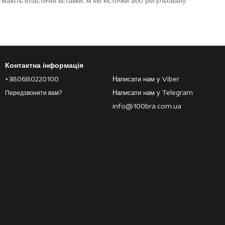
 мають еластичні вставки, м’які кісточки або регульовану
бразів часто обирають м’які моделі без жорсткої фіксації —
Контактна інформація
+380680220100
Написати нам у Viber
Написати нам у Telegram
Передзвонити вам?
info@100bra.com.ua
 має глибокий виріз або м’яку чашку.
 моделі можна носити вдома у поєднанні з м’якими штанами,
уть і комфортно сидять протягом дня.
. Вони виглядають більш невимушено та дозволяють почуватися