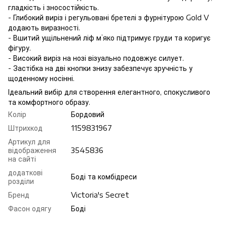
гладкість і зносостійкість.
- Глибокий виріз і регульовані бретелі з фурнітурою Gold V
додають виразності.
- Вшитий ущільнений ліф м’яко підтримує груди та коригує
фігуру.
- Високий виріз на нозі візуально подовжує силует.
- Застібка на дві кнопки знизу забезпечує зручність у
щоденному носінні.
Ідеальний вибір для створення елегантного, спокусливого
та комфортного образу.
Колір
Бордовий
Штрихкод
1159831967
Артикул для
відображення
3545836
на сайті
додаткові
Боді та комбідреси
розділи
Бренд
Victoria's Secret
Фасон одягу
Боді