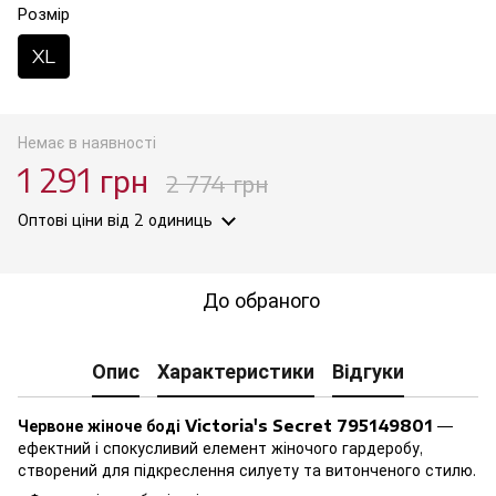
Розмір
XL
Немає в наявності
1 291 грн
2 774 грн
Оптові ціни
від 2 одиниць
До обраного
Опис
Характеристики
Відгуки
Червоне жіноче боді Victoria's Secret 795149801
—
ефектний і спокусливий елемент жіночого гардеробу,
створений для підкреслення силуету та витонченого стилю.