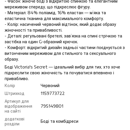
- Фасон: жіноче боді з відкритою спинкою та елегантним
мереживом спереду, що підкреслює фігуру.
- Матеріал: 84% поліамід, 16% еластан — м’яка та
еластична тканина для максимального комфорту.
- Колір: насичений червоний відтінок, який додає образу
жіночності та привабливості.
- Деталі: регульовані бретелі, зав’язка на спині стрічкою та
застібка на один G-образний крючок.
- Комфорт: відкритий дизайн задньої частини поєднується з
витонченим мереживом для стильного та сексуального
образу.
Боді Victoria's Secret — ідеальний вибір для тих, хто хоче
підкреслити свою жіночність та почуватися впевнено і
привабливо.
Колір
Червоний
Штрихкод
1159773722
Артикул для
відображення
795149801
на сайті
додаткові
Боді та комбідреси
розділи