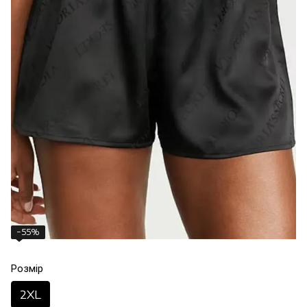
−55%
Розмір
2XL