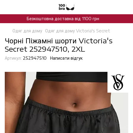
Безкоштовна доставка від 1100 грн
Одяг для дому
Одяг для дому Victoria's Secret
Чорні Піжамні шорти Victoria's
Secret 252947510, 2XL
Артикул:
252947510
Написати відгук