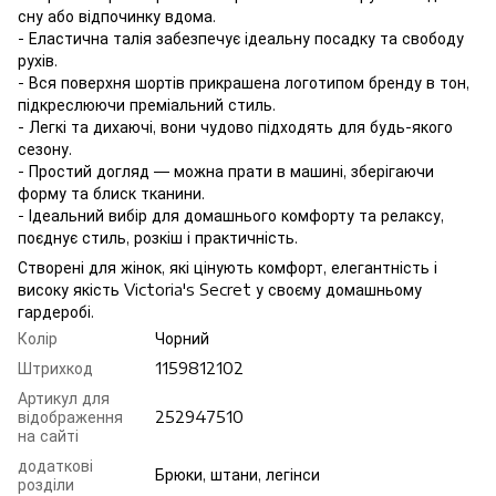
сну або відпочинку вдома.
- Еластична талія забезпечує ідеальну посадку та свободу
рухів.
- Вся поверхня шортів прикрашена логотипом бренду в тон,
підкреслюючи преміальний стиль.
- Легкі та дихаючі, вони чудово підходять для будь-якого
сезону.
- Простий догляд — можна прати в машині, зберігаючи
форму та блиск тканини.
- Ідеальний вибір для домашнього комфорту та релаксу,
поєднує стиль, розкіш і практичність.
Створені для жінок, які цінують комфорт, елегантність і
високу якість Victoria's Secret у своєму домашньому
гардеробі.
Колір
Чорний
Штрихкод
1159812102
Артикул для
відображення
252947510
на сайті
додаткові
Брюки, штани, легінси
розділи