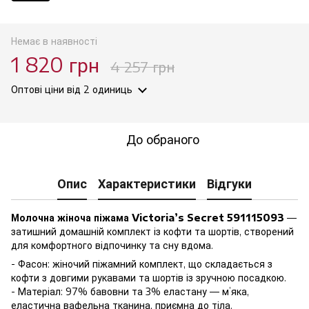
Немає в наявності
1 820 грн
4 257 грн
Оптові ціни
від 2 одиниць
До обраного
Опис
Характеристики
Відгуки
Молочна жіноча піжама Victoria’s Secret 591115093
—
затишний домашній комплект із кофти та шортів, створений
для комфортного відпочинку та сну вдома.
- Фасон: жіночий піжамний комплект, що складається з
кофти з довгими рукавами та шортів із зручною посадкою.
- Матеріал: 97% бавовни та 3% еластану — м’яка,
еластична вафельна тканина, приємна до тіла.