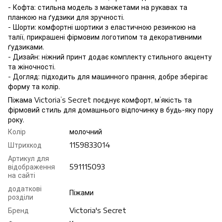
- Кофта: стильна модель з манжетами на рукавах та
планкою на ґудзики для зручності.
- Шорти: комфортні шортики з еластичною резинкою на
талії, прикрашені фірмовим логотипом та декоративними
ґудзиками.
- Дизайн: ніжний принт додає комплекту стильного акценту
та жіночності.
- Догляд: підходить для машинного прання, добре зберігає
форму та колір.
Піжама Victoria’s Secret поєднує комфорт, м’якість та
фірмовий стиль для домашнього відпочинку в будь-яку пору
року.
Колір
молочний
Штрихкод
1159833014
Артикул для
відображення
591115093
на сайті
додаткові
Піжами
розділи
Бренд
Victoria's Secret