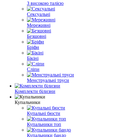
З високою талією
Сексуальні
Мереживні
Безшовні
Бріфи
Бікіні
Сліпи
Менструальні труси
Комплекти білизни
Купальники
Купальні бюсти
Купальники топ
Купальники бандо