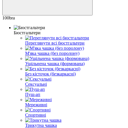
100bra
Бюстгальтери
Переглянути всі бюстгальтери
М'яка чашка (без поролону)
Ущільнена чашка (формована)
Без кісточок (безкаркасні)
Сексуальні
Пуш-ап
Мереживні
Спортивні
Трикутна чашка