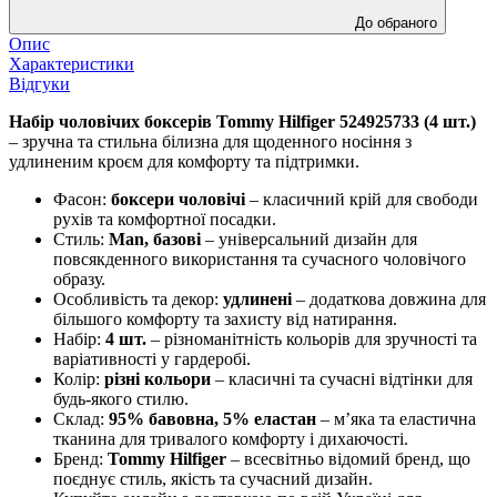
До обраного
Опис
Характеристики
Відгуки
Набір чоловічих боксерів Tommy Hilfiger 524925733 (4 шт.)
– зручна та стильна білизна для щоденного носіння з
удлиненим кроєм для комфорту та підтримки.
Фасон:
боксери чоловічі
– класичний крій для свободи
рухів та комфортної посадки.
Стиль:
Man, базові
– універсальний дизайн для
повсякденного використання та сучасного чоловічого
образу.
Особливість та декор:
удлинені
– додаткова довжина для
більшого комфорту та захисту від натирання.
Набір:
4 шт.
– різноманітність кольорів для зручності та
варіативності у гардеробі.
Колір:
різні кольори
– класичні та сучасні відтінки для
будь-якого стилю.
Склад:
95% бавовна, 5% еластан
– м’яка та еластична
тканина для тривалого комфорту і дихаючості.
Бренд:
Tommy Hilfiger
– всесвітньо відомий бренд, що
поєднує стиль, якість та сучасний дизайн.