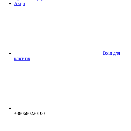
Акції
Вхід для
клієнтів
+380680220100