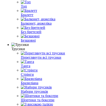
Топ
Бралетт
Балконет, анжеліка
Без бретелей
Безшовні
Трусики
Переглянути всі трусики
Танга
Стрінги
Бразиліана
Набори трусиків
Шортики та боксери