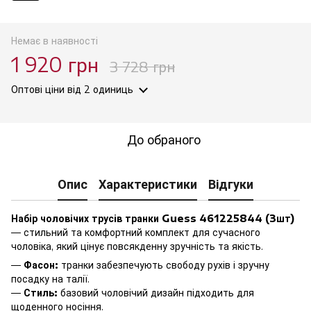
Немає в наявності
1 920 грн
3 728 грн
Оптові ціни
від 2 одиниць
До обраного
Опис
Характеристики
Відгуки
Набір чоловічих трусів транки Guess 461225844 (3шт)
— стильний та комфортний комплект для сучасного
чоловіка, який цінує повсякденну зручність та якість.
—
Фасон:
транки забезпечують свободу рухів і зручну
посадку на талії.
—
Стиль:
базовий чоловічий дизайн підходить для
щоденного носіння.