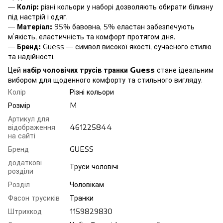
—
Колір:
різні кольори у наборі дозволяють обирати білизну
під настрій і одяг.
—
Матеріал:
95% бавовна, 5% еластан забезпечують
м’якість, еластичність та комфорт протягом дня.
—
Бренд:
Guess — символ високої якості, сучасного стилю
та надійності.
Цей
набір чоловічих трусів транки Guess
стане ідеальним
вибором для щоденного комфорту та стильного вигляду.
Колір
Різні кольори
Розмір
M
Артикул для
відображення
461225844
на сайті
Бренд
GUESS
додаткові
Труси чоловічі
розділи
Розділ
Чоловікам
Фасон трусиків
Транки
Штрихкод
1159829830