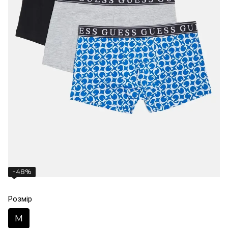
−48%
Розмір
M