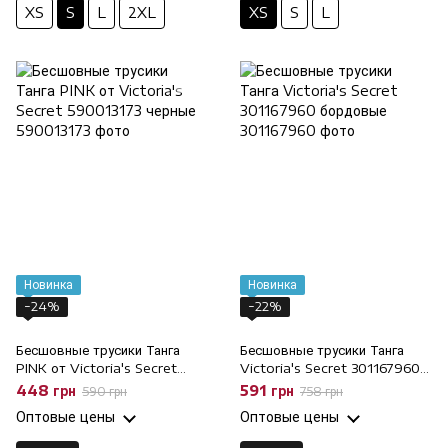
XS
S
L
2XL
XS
S
L
Новинка
Новинка
−24%
−22%
Бесшовные трусики Танга
Бесшовные трусики Танга
PINK от Victoria's Secret
Victoria's Secret 301167960
590013173 черные, XS
бордовые, M
448 грн
591 грн
590 грн
758 грн
Оптовые цены
Оптовые цены