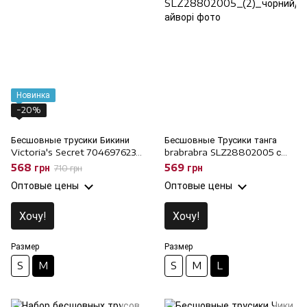
Новинка
−20%
Бесшовные трусики Бикини
Бесшовные Трусики танга
Victoria's Secret 704697623
brabrabra SLZ28802005 с
молочные, M
низкой посадкой (2 шт), L
568 грн
569 грн
710 грн
Оптовые цены
Оптовые цены
Хочу!
Хочу!
Размер
Размер
S
M
S
M
L