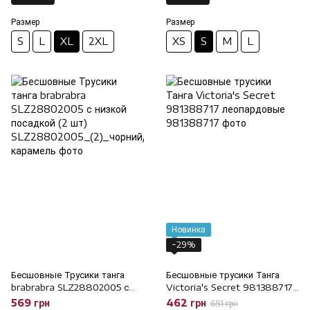
Размер
Размер
S
L
XL
2XL
XS
S
M
L
Новинка
−29%
Бесшовные Трусики танга
Бесшовные трусики Танга
brabrabra SLZ28802005 с
Victoria's Secret 981388717
низкой посадкой (2 шт), M
леопардовые, M
569 грн
462 грн
651 грн