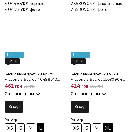
Новинка
Новинка
−29%
−30%
Бесшовные трусики Брифы
Бесшовные трусики Чики
Victoria's Secret 404985101
Victoria's Secret 255309044
черные, L
фиолетовые, XL
462 грн
424 грн
651 грн
606 грн
Оптовые цены
Оптовые цены
Хочу!
Хочу!
Размер
Размер
XS
S
M
L
XS
S
M
XL