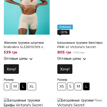
Новинка
−30%
Женские трусики-шортики
Бесшовные трусики Хипстеры
brabrabra SLZ26702109 с
PINK от Victoria's Secret
высокой талией, L
220739394 розовые, L
539 грн
805 грн
1 150 грн
Оптовые цены
Оптовые цены
Хочу!
Хочу!
Размер
Размер
S
M
L
XL
XS
S
M
L