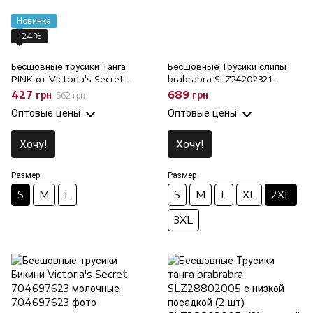
Новинка
−24%
Бесшовные трусики Танга
Бесшовные Трусики слипы
PINK от Victoria's Secret
brabrabra SLZ24202321
84746115 коричневые, S
марсала, 2XL
427 грн
689 грн
562 грн
Оптовые цены
Оптовые цены
Хочу!
Хочу!
Размер
Размер
S
M
L
S
M
L
XL
2XL
3XL