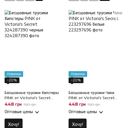
Новинка
Новинка
−20%
−20%
Бесшовные трусики Хипстеры
Бесшовные трусики Чики
PINK от Victoria's Secret
PINK от Victoria's Secret
324287390 черные, XL
223297696 белые, S
448 грн
448 грн
560 грн
560 грн
Оптовые цены
Оптовые цены
Хочу!
Хочу!