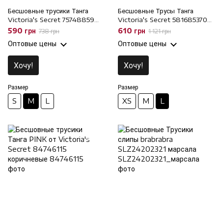
Бесшовные трусики Танга
Бесшовные Трусы Танга
Victoria's Secret 757488596
Victoria's Secret 581685370
фиолетовые, M
с низкой посадкой, L
590 грн
610 грн
738 грн
1 121 грн
Оптовые цены
Оптовые цены
Хочу!
Хочу!
Размер
Размер
S
M
L
XS
M
L