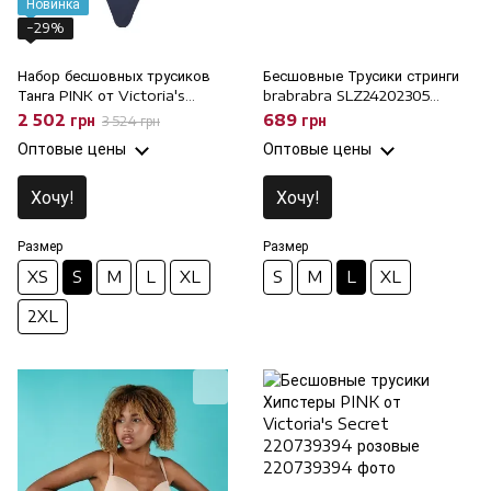
Новинка
−29%
Набор бесшовных трусиков
Бесшовные Трусики стринги
Танга PINK от Victoria's
brabrabra SLZ24202305
Secret 976148350 (7шт), S
айвори, L
2 502 грн
689 грн
3 524 грн
Оптовые цены
Оптовые цены
Хочу!
Хочу!
Размер
Размер
XS
S
M
L
XL
S
M
L
XL
2XL