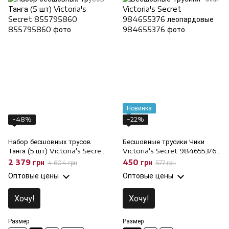
Новинка
−48%
−22%
Набор бесшовных трусов
Бесшовные трусики Чики
Танга (5 шт) Victoria's Secret
Victoria's Secret 984655376
855795860, S
леопардовые, XS
2 379 грн
450 грн
4 604 грн
577 грн
Оптовые цены
Оптовые цены
Хочу!
Хочу!
Размер
Размер