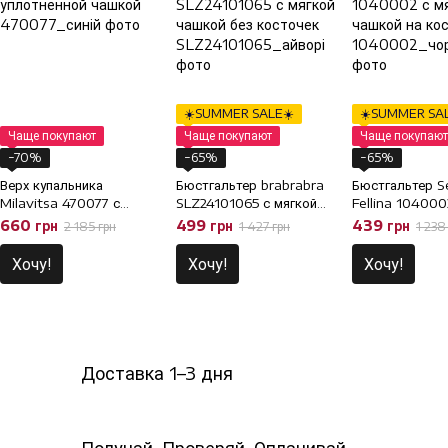
☀️SUMMER SALE☀️
☀️SUMMER SAL
Чаще покупают
Чаще покупают
Чаще покупают
−70%
−65%
−65%
Верх купальника
Бюстгальтер brabrabra
Бюстгальтер S
Milavitsa 470077 с
SLZ24101065 с мягкой
Fellina 104000
уплотненной чашкой, 75E
чашкой без косточек,
чашкой на кост
660 грн
499 грн
439 грн
2 185 грн
1 427 грн
1 238
75C
70D
Хочу!
Хочу!
Хочу!
Доставка 1–3 дня
Получай. Проверяй. Оплачивай