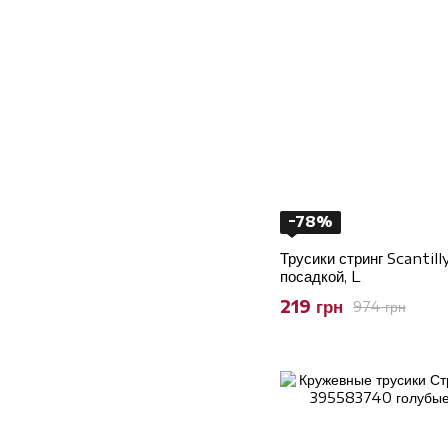
−78%
Трусики стринг Scantil
посадкой, L
219 грн
974 грн