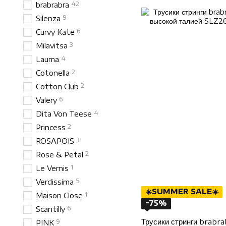
42
brabrabra
9
Silenza
6
Curvy Kate
3
Milavitsa
4
Lauma
2
Cotonella
2
Cotton Club
6
Valery
4
Dita Von Teese
2
Princess
3
ROSAPOIS
2
Rose & Petal
1
Le Vernis
5
Verdissima
☀️SUMMER SALE☀️
1
Maison Close
−75%
6
Scantilly
Трусики стринги brabr
9
PINK