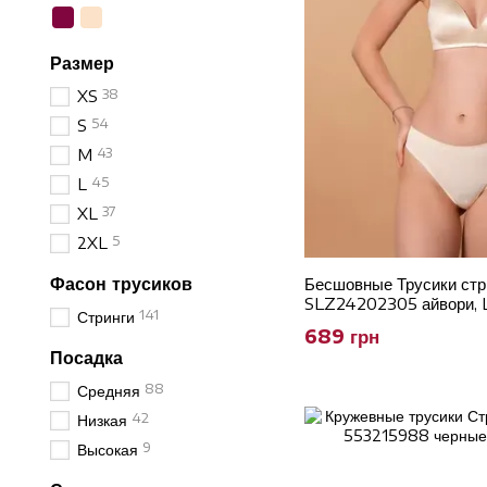
Размер
38
XS
54
S
43
M
45
L
37
XL
5
2XL
Фасон трусиков
Бесшовные Трусики стр
SLZ24202305 айвори, 
141
Стринги
689 грн
Посадка
88
Средняя
42
Низкая
9
Высокая