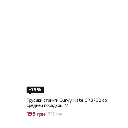
−79%
Трусики стринги Curvy Kate CK3702 со
средней посадкой, M
199 грн
932 грн