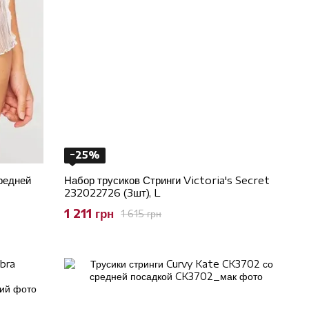
−25%
редней
Набор трусиков Стринги Victoria's Secret
232022726 (3шт), L
1 211 грн
1 615 грн