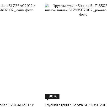
−90%
abra SLZ26402102 с
Трусики стринг Silenza SLZ1850200