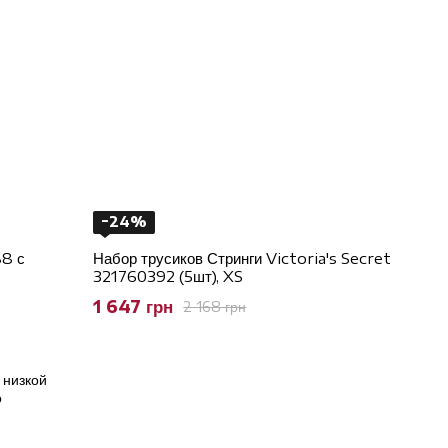
−24%
88 с
Набор трусиков Стринги Victoria's Secret
321760392 (5шт), XS
1 647 грн
2 168 грн