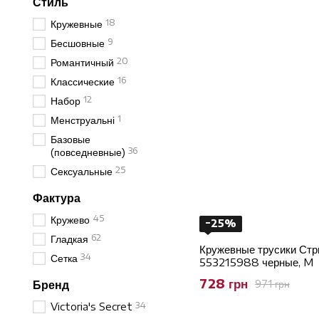
Стиль
18
Кружевные
9
Бесшовные
20
Романтичный
16
Классические
12
Набор
1
Менструальні
Базовые
36
(повседневные)
25
Сексуальные
Фактура
45
Кружево
−25%
62
Гладкая
Кружевные трусики Стри
34
Сетка
553215988 черные, M
728 грн
971 грн
Бренд
34
Victoria's Secret