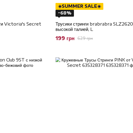
☀️SUMMER SALE☀️
−68%
и Victoria's Secret
Трусики стринги brabrabra SLZ262
высокой талией, L
199 грн
629 грн