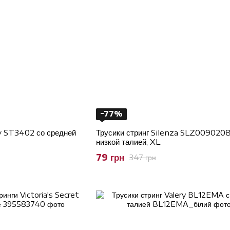
−77%
ly ST3402 со средней
Трусики стринг Silenza SLZ009020
низкой талией, XL
79 грн
347 грн