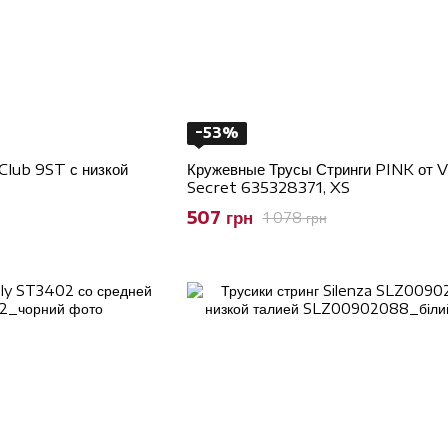
−53%
Club 9ST с низкой
Кружевные Трусы Стринги PINK от Vi
Secret 635328371, XS
507 грн
1 078 грн