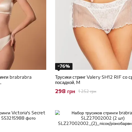
−76%
инги brabrabra
Трусики стринг Valery SH12 RIF со с
L
посадкой, M
298 грн
1 252 грн