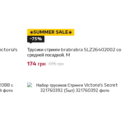
☀️SUMMER SALE☀️
−75%
ctoria's
Трусики стринги brabrabra SLZ26402002 со
средней посадкой, M
174 грн
695 грн