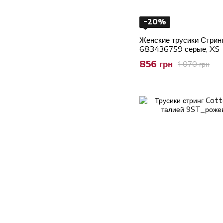
−20%
Женские трусики Стринг
683436759 серые, XS
856 грн
1 070 грн