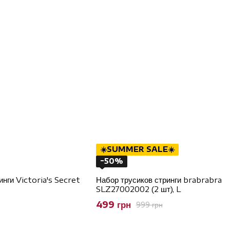
☀️SUMMER SALE☀️
−50%
нги Victoria's Secret
Набор трусиков стринги brabrabra
SLZ27002002 (2 шт), L
499 грн
999 грн