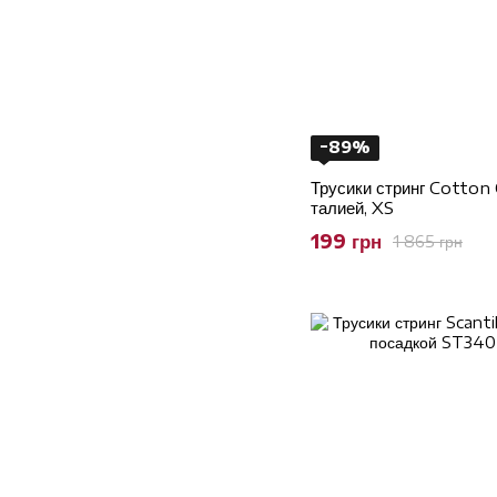
−89%
Трусики стринг Cotton 
талией, XS
199 грн
1 865 грн