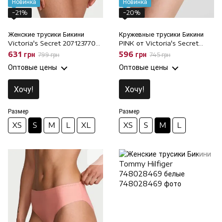
Новинка
Новинка
−21%
−20%
Женские трусики Бикини
Кружевные трусики Бикини
Victoria's Secret 207123770
PINK от Victoria's Secret
оранжевые, S
833161699 молочные, M
631 грн
596 грн
799 грн
745 грн
Оптовые цены
Оптовые цены
Хочу!
Хочу!
Размер
Размер
XS
S
M
L
XL
XS
S
M
L