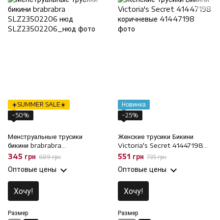
☀️SUMMER SALE☀️
Новинка
−50%
−25%
Менструальные трусики
Женские трусики Бикини
бикини brabrabra
Victoria's Secret 41447198
SLZ23502206 нюд, M
коричневые, S
345 грн
551 грн
689 грн
735 грн
Оптовые цены
Оптовые цены
Хочу!
Хочу!
Размер
Размер