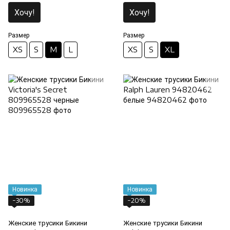
Хочу!
Хочу!
Размер
Размер
XS
S
M
L
XS
S
XL
Новинка
Новинка
−30%
−20%
Женские трусики Бикини
Женские трусики Бикини