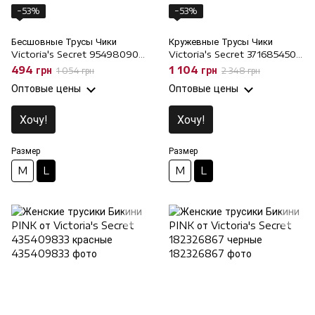
−53%
−53%
Бесшовные Трусы Чики
Кружевные Трусы Чики
Victoria's Secret 954980909
Victoria's Secret 371685450 с
с низкой посадкой, L
низкой посадкой, L
494 грн
1 104 грн
1 054 грн
2 348 грн
Оптовые цены
Оптовые цены
Хочу!
Хочу!
Размер
Размер
M
L
M
L