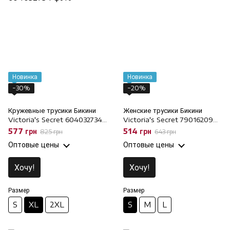
Новинка
Новинка
−30%
−20%
Кружевные трусики Бикини
Женские трусики Бикини
Victoria's Secret 604032734
Victoria's Secret 79016209
зеленые, XL
голубые, S
577 грн
514 грн
825 грн
643 грн
Оптовые цены
Оптовые цены
Хочу!
Хочу!
Размер
Размер
S
XL
2XL
S
M
L