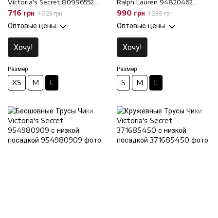
Victoria's Secret 809965528
Ralph Lauren 94820462
черные, L
белые, L
716 грн
990 грн
1 023 грн
1 238 грн
Оптовые цены
Оптовые цены
Хочу!
Хочу!
Размер
Размер
XS
M
L
S
M
L