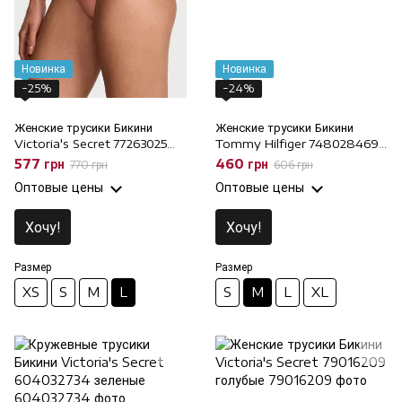
Новинка
Новинка
−25%
−24%
Женские трусики Бикини
Женские трусики Бикини
Victoria's Secret 77263025
Tommy Hilfiger 748028469
розовые, L
белые, M
577 грн
460 грн
770 грн
606 грн
Оптовые цены
Оптовые цены
Хочу!
Хочу!
Размер
Размер
XS
S
M
L
S
M
L
XL