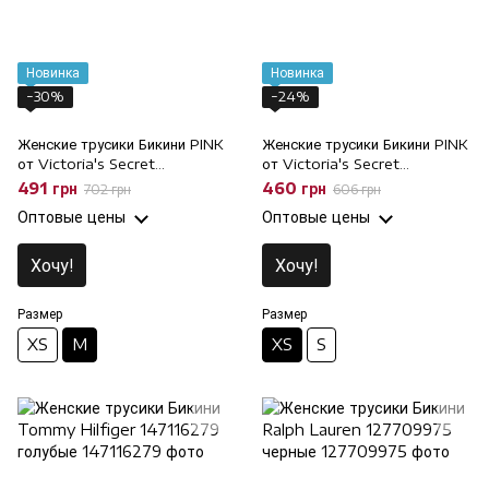
Новинка
Новинка
−30%
−24%
Женские трусики Бикини PINK
Женские трусики Бикини PINK
от Victoria's Secret
от Victoria's Secret
435409833 красные, M
182326867 черные, XS
491 грн
460 грн
702 грн
606 грн
Оптовые цены
Оптовые цены
Хочу!
Хочу!
Размер
Размер
XS
M
XS
S