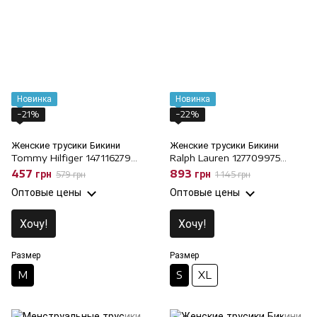
Новинка
Новинка
−21%
−22%
Женские трусики Бикини
Женские трусики Бикини
Tommy Hilfiger 147116279
Ralph Lauren 127709975
голубые, M
черные, S
457 грн
893 грн
579 грн
1 145 грн
Оптовые цены
Оптовые цены
Хочу!
Хочу!
Размер
Размер
M
S
XL