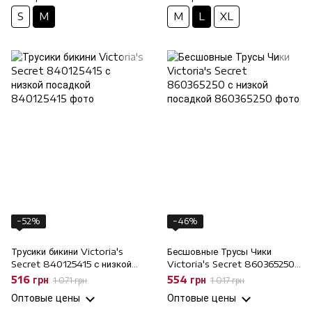
S
M
M
L
XL
−52%
−46%
Трусики бикини Victoria's
Бесшовные Трусы Чики
Secret 840125415 с низкой
Victoria's Secret 860365250
посадкой, M
с низкой посадкой, XL
516 грн
554 грн
1 071 грн
1 017 грн
Оптовые цены
Оптовые цены