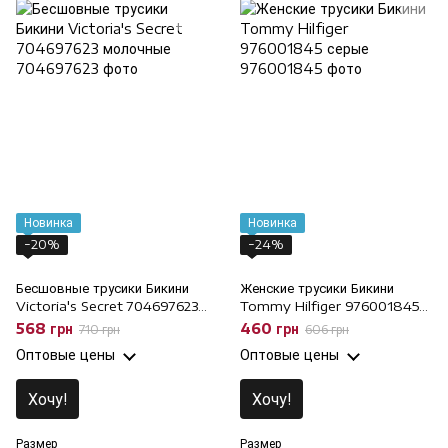
Новинка
Новинка
−20%
−24%
Бесшовные трусики Бикини
Женские трусики Бикини
Victoria's Secret 704697623
Tommy Hilfiger 976001845
молочные, M
серые, L
568 грн
460 грн
710 грн
606 грн
Оптовые цены
Оптовые цены
Хочу!
Хочу!
Размер
Размер