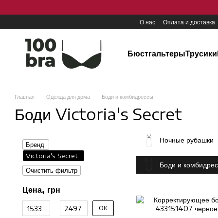
Перейти к основному контенту
О нас
Оплата и доставка
Бюстгальтеры
Трусики
Главная
Одежда для дома
Боди и комбидрессы
Боди Victoria's Secret
Ночные рубашки
Бренд:
Victoria's Secret
Боди и комбидре
Очистить фильтр
Цена, грн
От Цена, грн
До Цена, грн
OK