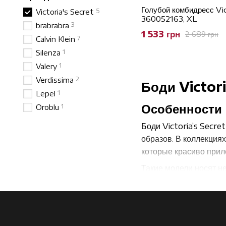
Голубой комбидресс Vic
5
Victoria's Secret
360052163, XL
3
brabrabra
1 533 грн
2 689 грн
7
Calvin Klein
1
Silenza
1
Valery
2
Verdissima
Боди Victor
1
Lepel
Особенности 
1
Oroblu
Боди Victoria’s Secr
образов. В коллекция
которые красиво прил
Такие модели носят н
подходят даже в каче
создать более собран
Виды моделе