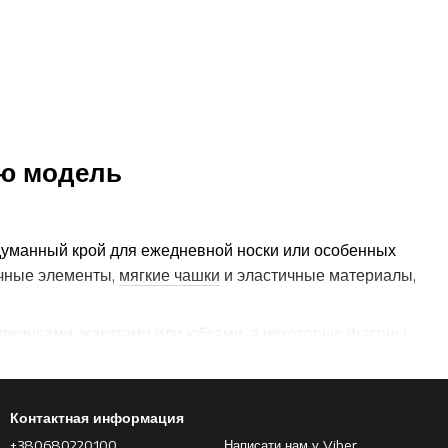
ую модель
одуманный крой для ежедневной носки или особенных
ачные элементы,
мягкие чашки
и эластичные материалы,
с джинсами, жакетами или юбками, а некоторые фасоны
посадке боди не выбивается из-под одежды и помогает
Контактная информация
+380680220100
Написати нам у Viber