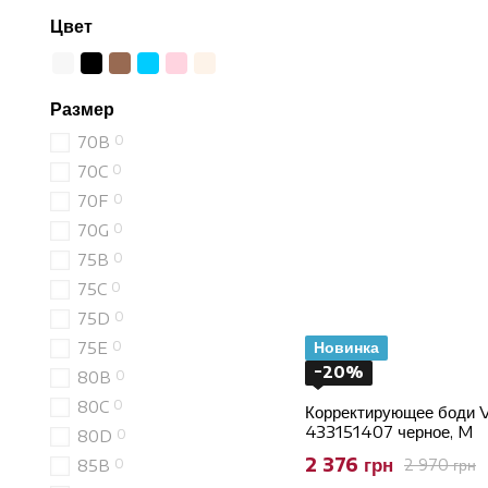
Цвет
Размер
0
70B
0
70C
0
70F
0
70G
0
75B
0
75C
0
75D
0
Новинка
75E
−20%
0
80B
0
80C
Корректирующее боди V
433151407 черное, M
0
80D
2 376 грн
2 970 грн
0
85B