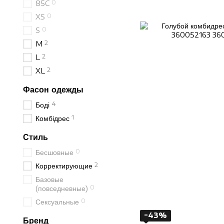
0
85C
0
XS
0
S
2
M
2
L
2
XL
Фасон одежды
4
Боді
1
Комбідрес
Стиль
0
Бесшовные
2
Корректирующие
Базовые
0
(повседневные)
0
Сексуальные
−43%
Бренд