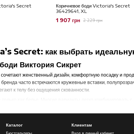
toria's Secret
Коричневое боди Victoria's Secret
36429641, XL
1 907 грн
2 229 грн
ia’s Secret: как выбрать идеальн
боди Виктория Сикрет
et сочетают женственный дизайн, комфортную посадку и пр
х бренда часто встречаются кружевные вставки, полупрозр
егают к телу без ощущения скованности.
е только как белье. Многие варианты легко комбинировать 
стве самостоятельной части образа. Благодаря аккуратной 
ный силуэт.
Каталог
Клиентам
й
Бюстгальтеры
Вход в личный кабинет