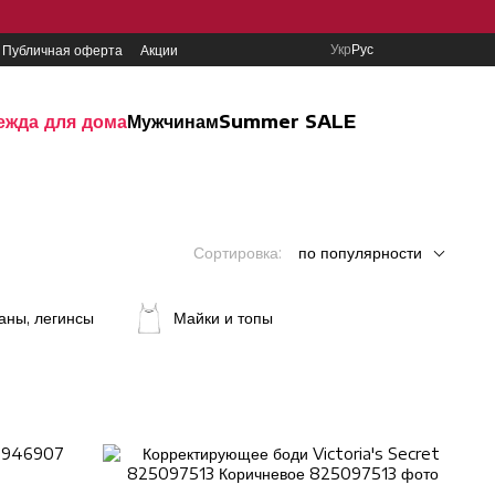
Укр
Рус
Публичная оферта
Акции
ежда для дома
Мужчинам
Summer SALE
Сортировка:
по популярности
аны, легинсы
Майки и топы