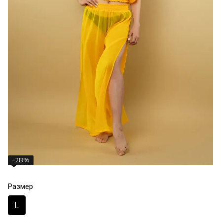
−28%
Размер
L