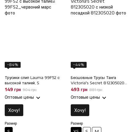
−84%
−44%
Трусики слип Lauma 99F52 с
Бесшовные Трусы Танга
высокой талией, S
Victoria's Secret 812305020
с низкой посадкой, XS
149 грн
493 грн
904 грн
881 грн
Оптовые цены
Оптовые цены
Хочу!
Хочу!
Размер
Размер
S
XS
S
M