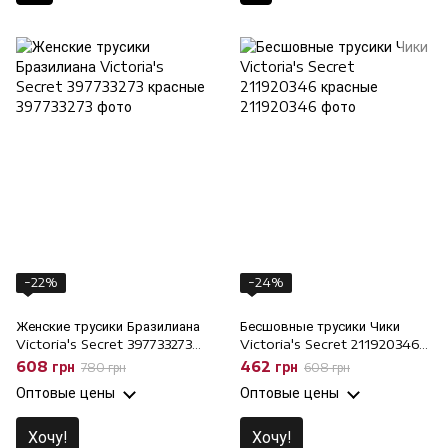
−22%
−24%
Женские трусики Бразилиана
Бесшовные трусики Чики
Victoria's Secret 397733273
Victoria's Secret 211920346
красные, M
красные, XS
608 грн
462 грн
780 грн
608 грн
Оптовые цены
Оптовые цены
Хочу!
Хочу!