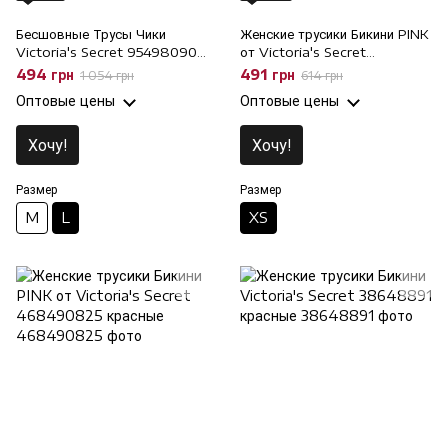
Бесшовные Трусы Чики
Женские трусики Бикини PINK
Victoria's Secret 954980909
от Victoria's Secret
с низкой посадкой, L
435409833 красные, XS
494 грн
491 грн
1 054 грн
614 грн
Оптовые цены
Оптовые цены
Хочу!
Хочу!
Размер
Размер
M
L
XS