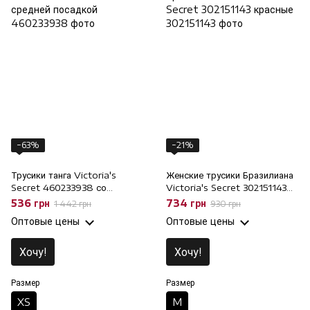
−63%
−21%
Трусики танга Victoria's
Женские трусики Бразилиана
Secret 460233938 со
Victoria's Secret 302151143
средней посадкой, XS
красные, M
536 грн
734 грн
1 442 грн
930 грн
Оптовые цены
Оптовые цены
Хочу!
Хочу!
Размер
Размер
XS
M