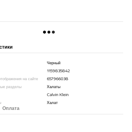
стики
Черный
1159835842
отображения на сайте
657966038
ные разделы
Халаты
Calvin Klein
ы
Халат
Оплата