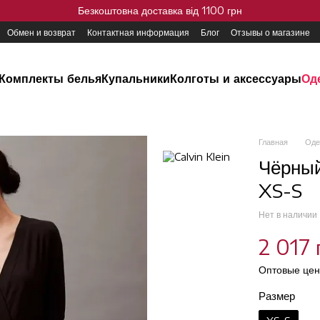
Безкоштовна доставка від 1100 грн
Обмен и возврат
Контактная информация
Блог
Отзывы о магазине
Комплекты белья
Купальники
Колготы и аксессуары
Од
Главная
Оде
Чёрный
XS-S
Нет в наличии
2 017 
Оптовые цен
Размер