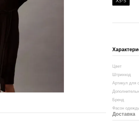
XS-S
Характери
Цвет
Штрихкод
Артикул для 
Дополнитель
Бренд
Фасон одежд
Доставка