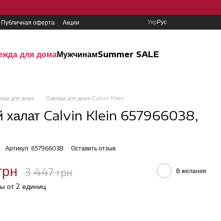
Укр
Рус
Публичная оферта
Акции
ежда для дома
Мужчинам
Summer SALE
жда для дома
Одежда для дома Calvin Klein
 халат Calvin Klein 657966038,
Артикул: 657966038
Оставить отзыв
грн
3 447 грн
В желания
ы от 2 единиц