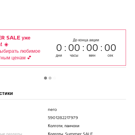
R SALE уже
До конца акции
! ☀️
0
00
00
00
выбирать любимое
дни
часы
мин
сек
тным ценам 💕
стики
nero
5901282217979
Колготи, панчохи
ные разделы
Колготы, Summer SALE