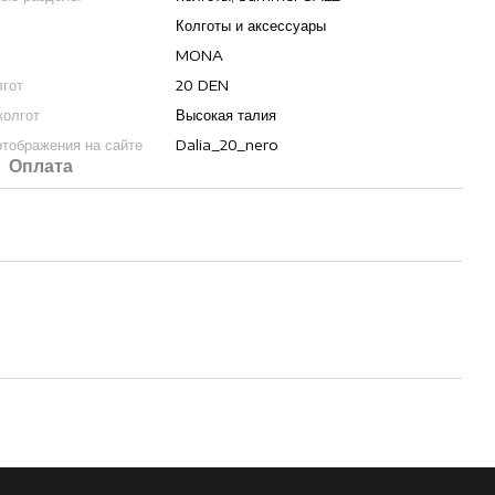
Колготы и аксессуары
MONA
лгот
20 DEN
колгот
Высокая талия
отображения на сайте
Dalia_20_nero
Оплата