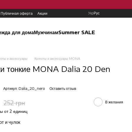
Укр
Рус
Публичная оферта
Акции
ежда для дома
Мужчинам
Summer SALE
готы и аксессуары
Колготы и аксессуары MONA
ки тонкие MONA Dalia 20 Den
5
Артикул: Dalia_20_nero
Оставить отзыв
252 грн
В желания
ы от 2 единиц
от и чулок