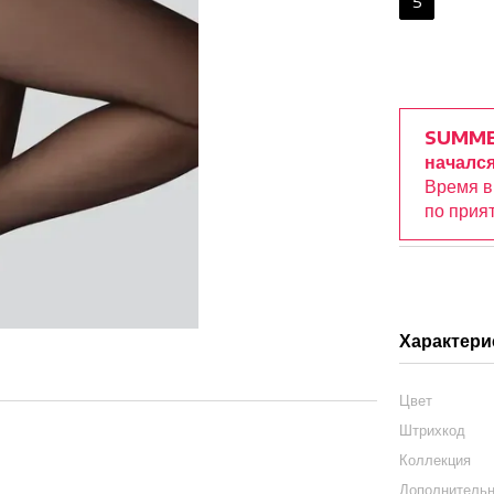
5
SUMME
начался
Время 
по прия
Характери
Цвет
Штрихкод
Коллекция
Дополнитель