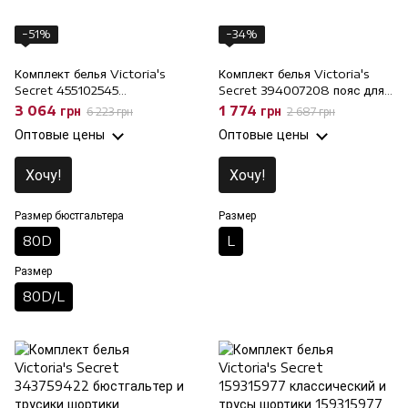
−51%
−34%
Комплект белья Victoria's
Комплект белья Victoria's
Secret 455102545
Secret 394007208 пояс для
классический и трусы танга,
чулок и трусы танга, L
3 064 грн
1 774 грн
6 223 грн
2 687 грн
80D/L, 80D
Оптовые цены
Оптовые цены
Хочу!
Хочу!
Размер бюстгальтера
Размер
80D
L
Размер
80D/L