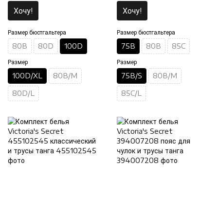
Хочу!
Хочу!
Размер бюстгальтера
Размер бюстгальтера
80B
80D
100D
75B
80B
85C
Размер
Размер
100D/XL
80B/M
75B/S
80B/M
80D/L
85C/L