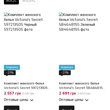
80C/L
90D/XL
Новинка
Новинка
−21%
−21%
Комплект женского белья
Комплект женского белья
Victoria's Secret 597213505
Victoria's Secret 584648155
Черный, M
Зеленый, 75D/S, 75D
2 557 грн
2 691 грн
3 237 грн
3 407 грн
Оптовые цены
Оптовые цены