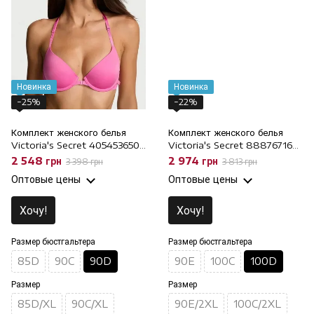
Новинка
Новинка
−25%
−22%
Комплект женского белья
Комплект женского белья
Victoria's Secret 405453650
Victoria's Secret 888767169
Розовый, 90D/XL, 90D
Розовый, 100D/2XL, 100D
2 548 грн
2 974 грн
3 398 грн
3 813 грн
Оптовые цены
Оптовые цены
Хочу!
Хочу!
Размер бюстгальтера
Размер бюстгальтера
85D
90C
90D
90E
100C
100D
Размер
Размер
85D/XL
90C/XL
90E/2XL
100C/2XL