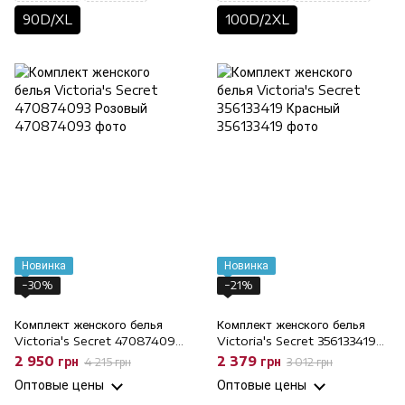
90D/XL
100D/2XL
Новинка
Новинка
−30%
−21%
Комплект женского белья
Комплект женского белья
Victoria's Secret 470874093
Victoria's Secret 356133419
Розовый, 100D/XL, 100D
Красный, 75B/S, 75B
2 950 грн
2 379 грн
4 215 грн
3 012 грн
Оптовые цены
Оптовые цены