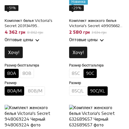
Новинка
−51%
−29%
Комплект белья Victoria's
Комплект женского белья
Secret 203134195
Victoria's Secret 499056620
классический и трусы танга,
Розовый, 90C/XL, 90C
4 362 грн
2 580 грн
8 862 грн
3 634 грн
80A/M, 80A
Оптовые цены
Оптовые цены
Хочу!
Хочу!
Размер бюстгальтера
Размер бюстгальтера
80A
80B
85C
90C
Размер
Размер
80A/M
80B/M
85C/L
90C/XL