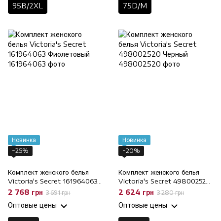
95B/2XL
75D/M
Новинка
Новинка
−25%
−20%
Комплект женского белья
Комплект женского белья
Victoria's Secret 161964063
Victoria's Secret 498002520
Фиолетовый, 80C/L, 80C
Черный, 75C/M, 75C
2 768 грн
2 624 грн
3 691 грн
3 280 грн
Оптовые цены
Оптовые цены