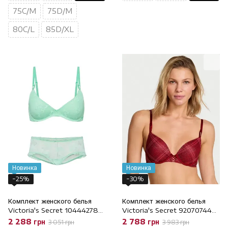
75C/M
75D/M
80C/L
85D/XL
Новинка
Новинка
−25%
−30%
Комплект женского белья
Комплект женского белья
Victoria's Secret 104442789
Victoria's Secret 920707446
Зеленый, 75B/S, 75B
Красный, 85C/L, 85C
2 288 грн
2 788 грн
3 051 грн
3 983 грн