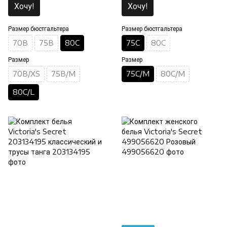
Хочу!
Хочу!
Размер бюстгальтера
Размер бюстгальтера
70B
75B
80C
75C
80C
Размер
Размер
70B/XS
75B/M
75C/M
80C/M
80C/L