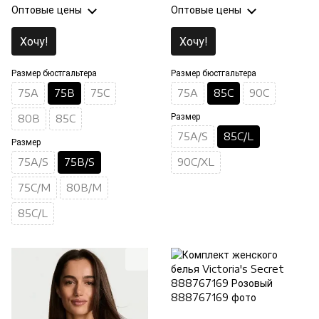
Оптовые цены
Оптовые цены
Хочу!
Хочу!
Размер бюстгальтера
Размер бюстгальтера
75A
75B
75C
75A
85C
90C
Размер
80B
85C
75A/S
85C/L
Размер
75A/S
75B/S
90C/XL
75C/M
80B/M
85C/L