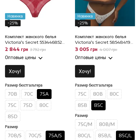
Новинка
Новинка
−25%
−25%
Комплект женского белья
Комплект женского белья
Victoria's Secret 553446852
Victoria's Secret 585484198
Красный, 75A/S, 75A
Молочный, 85C/L, 85C
2 844 грн
3 005 грн
3 792 грн
4 007 грн
Оптовые цены
Оптовые цены
Хочу!
Хочу!
Размер бюстгальтера
Размер бюстгальтера
70B
70C
75A
75C
80B
80C
75C
75D
80C
85B
85C
Размер
85D
75C/M
80B/M
Размер
70B/S
70C/S
75A/S
80C/L
85B/L
85C/L