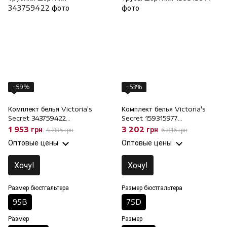
−59%
−53%
Комплект белья Victoria's
Комплект белья Victoria's
Secret 343759422
Secret 159315977
бюстгальтер и трусики
классический и трусы
1 953 грн
3 202 грн
4 785 грн
6 816 грн
шортики, 95B/2XL, 95B
шортики, 75D/M, 75D
Оптовые цены
Оптовые цены
Хочу!
Хочу!
Размер бюстгальтера
Размер бюстгальтера
95B
75D
Размер
Размер