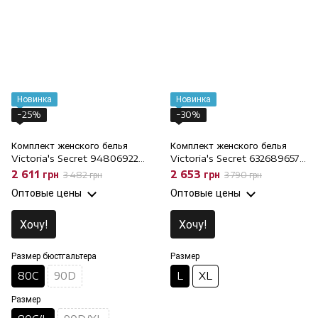
Новинка
Новинка
−25%
−30%
Комплект женского белья
Комплект женского белья
Victoria's Secret 948069224
Victoria's Secret 632689657
Черный, 80C/L, 80C
Черный, L
2 611 грн
2 653 грн
3 482 грн
3 790 грн
Оптовые цены
Оптовые цены
Хочу!
Хочу!
Размер бюстгальтера
Размер
80C
90D
L
XL
Размер