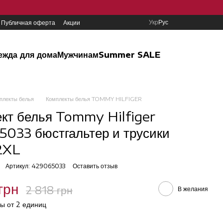
Укр
Рус
Публичная оферта
Акции
ежда для дома
Мужчинам
Summer SALE
плекты белья
Комплекты белья TOMMY HILFIGER
кт белья Tommy Hilfiger
033 бюстгальтер и трусики
 2XL
Артикул: 429065033
Оставить отзыв
грн
2 818 грн
В желания
ы от 2 единиц