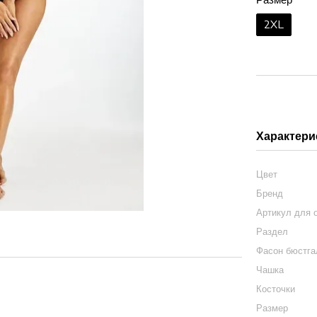
2XL
Характери
Цвет
Бренд
Артикул для 
Раздел
Фасон бюстга
Чашка
Косточки
Размер