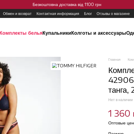
Безкоштовна доставка від 1100 грн
Обмен и возврат
Контактная информация
Блог
Отзывы о магазине
Комплекты белья
Купальники
Колготы и аксессуары
Од
Главная
Ком
Компле
429065
танга,
Нет в наличии
1 360 
Оптовые цен
Размер