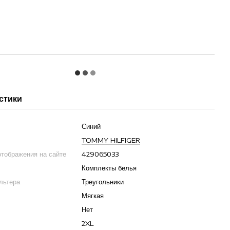
стики
Синий
TOMMY HILFIGER
отображения на сайте
429065033
Комплекты белья
льтера
Треугольники
Мягкая
Нет
2XL