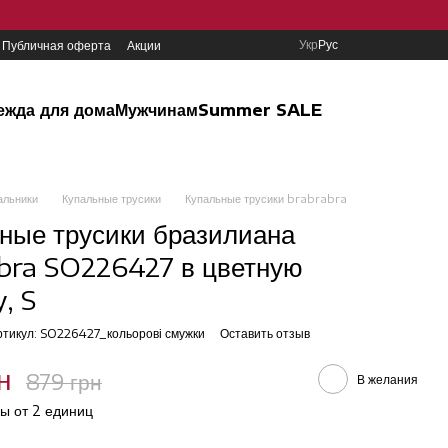
Укр
Рус
Публичная оферта
Акции
ежда для дома
Мужчинам
Summer SALE
альники
Купальные трусики
Купальные трусики brabrabra
ные трусики бразилиана
bra SO226427 в цветную
, S
ртикул: SO226427_кольорові смужки
Оставить отзыв
н
879 грн
В желания
ы от 2 единиц