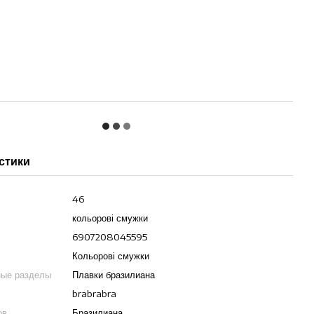
стики
46
кольорові смужки
6907208045595
Кольорові смужки
ные разделы
Плавки бразилиана
brabrabra
ов
Бразилиана