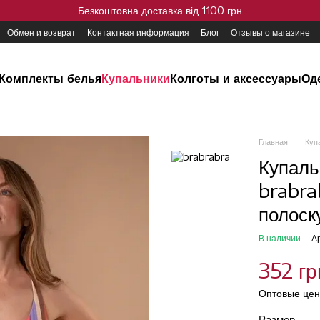
Безкоштовна доставка від 1100 грн
Обмен и возврат
Контактная информация
Блог
Отзывы о магазине
Комплекты белья
Купальники
Колготы и аксессуары
Од
Главная
Куп
Купаль
brabra
полоску
В наличии
А
352 гр
Оптовые цен
Размер