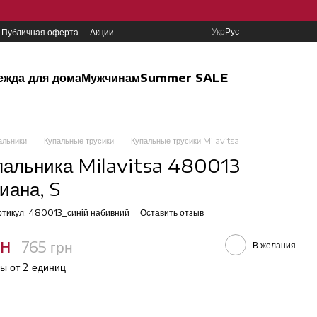
Укр
Рус
Публичная оферта
Акции
ежда для дома
Мужчинам
Summer SALE
альники
Купальные трусики
Купальные трусики Milavitsa
пальника Milavitsa 480013
иана, S
ртикул: 480013_синій набивний
Оставить отзыв
рн
765 грн
В желания
ы от 2 единиц