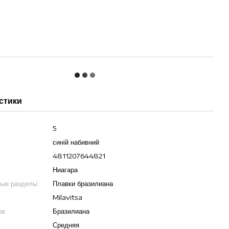
стики
5
синій набивний
4811207644821
Ниагара
ные разделы
Плавки бразилиана
Milavitsa
ов
Бразилиана
Средняя