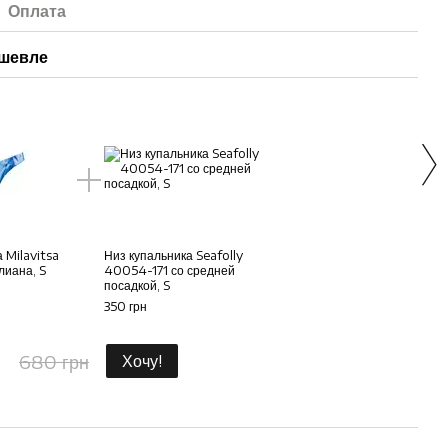
Оплата
ешевле
Вме
 Milavitsa
Низ купальника Seafolly
Низ 
лиана, S
40054-171 со средней
4800
посадкой, S
330 г
350 грн
65
680 грн
Хочу!