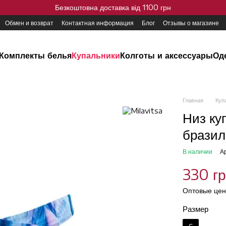
Безкоштовна доставка від 1100 грн
Обмен и возврат
Контактная информация
Блог
Отзывы о магазине
Комплекты белья
Купальники
Колготы и аксессуары
Од
Главная
Куп
Низ ку
бразил
В наличии
А
330 г
Оптовые цен
Размер