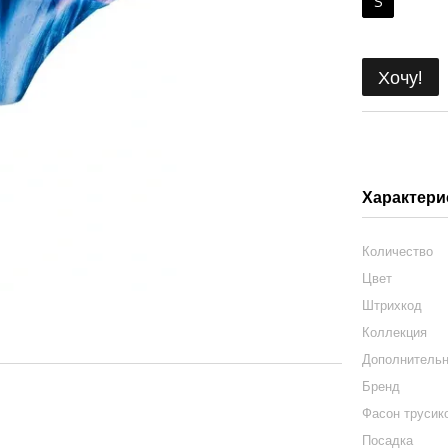
S
Хочу!
Характери
Количество
Цвет
Штрихкод
Коллекция
Дополнитель
Бренд
Фасон трусик
Посадка