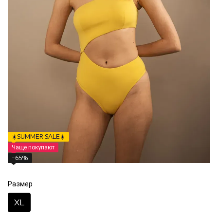
☀️SUMMER SALE☀️
Чаще покупают
−65%
Размер
XL