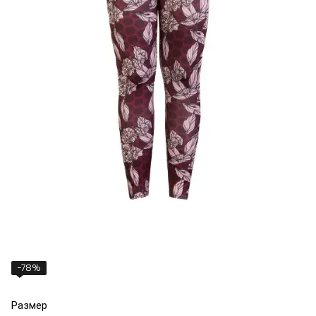
−78%
Размер