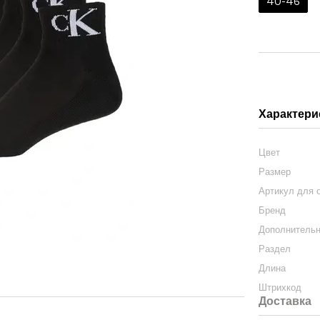
40-46
Характери
Цвет
Размер
Артикул для 
Бренд
Дополнитель
Раздел
Длина
Штрихкод
Доставка