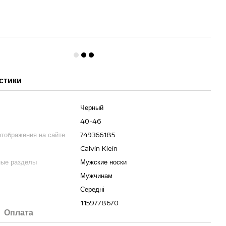
стики
Черный
40-46
отображения на сайте
749366185
Calvin Klein
ные разделы
Мужские носки
Мужчинам
Середні
1159778670
Оплата