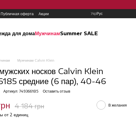
Укр
Рус
Публичная оферта
Акции
ежда для дома
Мужчинам
Summer SALE
чинам
Мужчинам Calvin Klein
мужских носков Calvin Klein
185 средние (6 пар), 40-46
Артикул: 749366185
Оставить отзыв
грн
4 184 грн
В желания
ы от 2 единиц