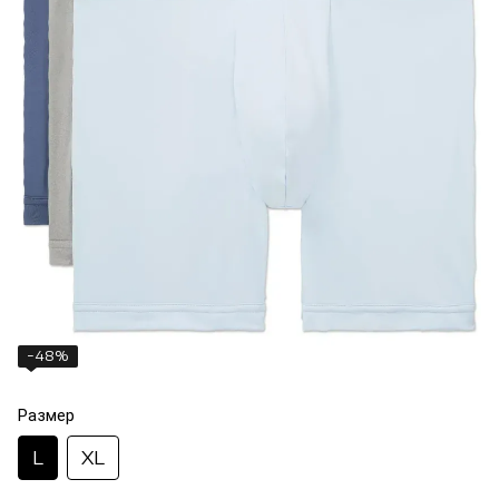
−48%
Размер
L
XL